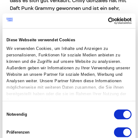
dass es sich gut verkauft. Chilly Gonzales hat mit
Daft Punk Grammy gewonnen und ist ein sehr,
sehr vielseitiger Klavierspieler, der würde genau
das verkörpern, was wir mit Oktav auf die Füße
gestellt haben. Es hat nicht lange gedauert, bis
wir eine Antwort gehabt haben. Sie waren von
Diese Webseite verwendet Cookies
Beginn weg sehr offen für eine Zusammenarbeit.
Wir verwenden Cookies, um Inhalte und Anzeigen zu
Dann macht man Schritt für Schritt, bis man bei
personalisieren, Funktionen für soziale Medien anbieten zu
können und die Zugriffe auf unsere Website zu analysieren.
den Vertragsverhandlungen und einer
Außerdem geben wir Informationen zu Ihrer Verwendung unserer
Zusammenarbeit endet.
Website an unsere Partner für soziale Medien, Werbung und
Analysen weiter. Unsere Partner führen diese Informationen
Toni
: Die berühmten Persönlichkeiten haben
möglicherweise mit weiteren Daten zusammen, die Sie ihnen
prinzipiell ein Management davor, die als Gateway,
bereitgestellt haben oder die sie im Rahmen Ihrer Nutzung der
als Doorkeeper da sind. Man kann nur sagen, man
Dienste gesammelt haben.
muss es einfach probieren und Zeit investieren.
Einwilligungsauswahl
Notwendig
Was zeichnet für euch gute
Zusammenarbeit aus?
Präferenzen