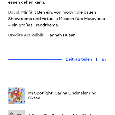
essen gehen kann.
David:
Mir fällt Ben ein, von moxvr, die bauen
Showrooms und virtuelle Messen fürs Metaverse
– ein großes Trendthema.
Credits Artikelbild:
Hannah Husar
Beitrag teilen
auf Faceb
auf L
Im Spotlight: Carina Lindmeier und
Oktav