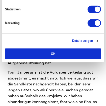
David:
Wir haben uns anlässlich des Projekts
Statistiken
kennengelernt. Wir haben uns über sehr, sehr
viele Gespräche angenähert, in einem dating-
ähnlichen Format. Wir sind schnell
Marketing
übereingekommen, dass es nur etwas bringt,
wenn wir lange miteinander reden und auch viele
persönliche Fragen stellen, um zu sehen, ob wir
Details zeigen
kompatibel sind. Jetzt, ein paar Jahre später,
denke ich, das Erfolgsgeheimnis ist, dass man
OK
dem anderen genug Raum lässt und eine gute
Aufgabenaufteilung hat.
Toni:
Ja, bei uns ist die Aufgabenverteilung gut
abgestimmt, es macht natürlich viel aus, dass wir
die Sandkiste nachgeholt haben, bei den sehr
langen Dates, wo wir über viele Sachen geredet
haben außerhalb des Projekts. Wir haben
einander gut kennengelernt, fast wie eine Ehe, es