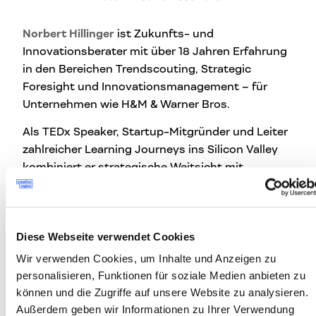
Norbert Hillinger
ist Zukunfts- und
Innovationsberater mit über 18 Jahren Erfahrung
in den Bereichen Trendscouting, Strategic
Foresight und Innovationsmanagement – für
Unternehmen wie H&M & Warner Bros.
Als TEDx Speaker, Startup-Mitgründer und Leiter
zahlreicher Learning Journeys ins Silicon Valley
kombiniert er strategische Weitsicht mit
praktischer Umsetzung. Nach Stationen bei
TrendONE und der HPI Academy ist er heute Head
of Academy bei Retail.ai (Markant Gruppe) und
Diese Webseite verwendet Cookies
entwickelt KI-Weiterbildungsangebote für den
Handel.
Wir verwenden Cookies, um Inhalte und Anzeigen zu
personalisieren, Funktionen für soziale Medien anbieten zu
Norbert Hillinger auf Linkedin
können und die Zugriffe auf unsere Website zu analysieren.
Norbert Hillinger im Web
Außerdem geben wir Informationen zu Ihrer Verwendung