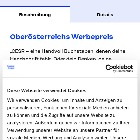
Beschreibung
Details
Oberösterreichs Werbepreis
„CESR – eine Handvoll Buchstaben, denen deine
Handschrift fehlt. Oder dein Denken, deine
Kreativität und die deiner Kund*innen.“
Einreichen kannst du in 13 Kategorien: Audio,
Bewegtbild, Dialogmarketing, Digital
Diese Webseite verwendet Cookies
(Innovations), Event, Corporate Design,
Wir verwenden Cookies, um Inhalte und Anzeigen zu
Kampagne, Out of Home, PR, Print / Coroporate
personalisieren, Funktionen für soziale Medien anbieten
Publishing, Messearchitektur + POS,
zu können und die Zugriffe auf unsere Website zu
Verpackungsdesign, Themenkategorie:
analysieren. Außerdem geben wir Informationen zu Ihrer
Nachhaltig kommunizieren.
Verwendung unserer Website an unsere Partner für
soziale Medien, Werbung und Analysen weiter. Unsere
Die ersten drei Einreichungen pro