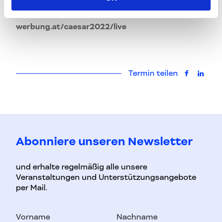
Kalender rot anstreichen und den Streaming Link
abspeichern:
www.netzwerk-
werbung.at/caesar2022/live
Termin teilen
auf Faceb
auf L
Abonniere unseren Newsletter
und erhalte regelmäßig alle unsere
Veranstaltungen und Unterstützungsangebote
per Mail.
Vorname
Nachname