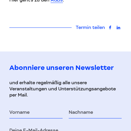
Hier geht’s zu den
AGBs
.
Termin teilen
auf Faceb
auf L
Abonniere unseren Newsletter
und erhalte regelmäßig alle unsere
Veranstaltungen und Unterstützungsangebote
per Mail.
Vorname
Nachname
E-