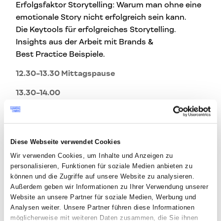
Erfolgsfaktor Storytelling: Warum man ohne eine
emotionale Story nicht erfolgreich sein kann.
Die Keytools für erfolgreiches Storytelling.
Insights aus der Arbeit mit Brands &
Best Practice Beispiele.
12.30-13.30 Mittagspause
13.30-14.00
Praktische Übungen zu Positionierung &
Zielgruppendefinition
13.30-14.00
Diese Webseite verwendet Cookies
Praktische Übungen zu Positionierung &
Wir verwenden Cookies, um Inhalte und Anzeigen zu
Zielgruppendefinition
personalisieren, Funktionen für soziale Medien anbieten zu
können und die Zugriffe auf unsere Website zu analysieren.
14.00-15.30
Außerdem geben wir Informationen zu Ihrer Verwendung unserer
Vom Start zur Story. Wie man ein erfolgreiche
Website an unsere Partner für soziale Medien, Werbung und
Story
Analysen weiter. Unsere Partner führen diese Informationen
für seine Marke/ sein Unternehmen schreibt
möglicherweise mit weiteren Daten zusammen, die Sie ihnen