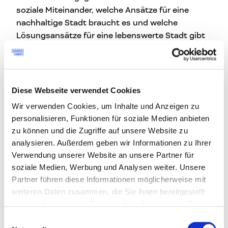
soziale Miteinander, welche Ansätze für eine
nachhaltige Stadt braucht es und welche
Lösungsansätze für eine lebenswerte Stadt gibt
es?
Im Gespräch mit Daniela Limberger, Gernot Hertl,
Andreas Prehal und Wojciech Czaja sprechen wir
Diese Webseite verwendet Cookies
über ihre Erfahrungen in der Stadtentwicklung,
über Steyr und welchen Beitrag Architekt*innen,
Wir verwenden Cookies, um Inhalte und Anzeigen zu
personalisieren, Funktionen für soziale Medien anbieten
Kreative und engagierte Bürger*innen für eine
zu können und die Zugriffe auf unsere Website zu
Stadt von morgen liefern können.
analysieren. Außerdem geben wir Informationen zu Ihrer
Verwendung unserer Website an unsere Partner für
soziale Medien, Werbung und Analysen weiter. Unsere
Details & Anmeldung:
Partner führen diese Informationen möglicherweise mit
weiteren Daten zusammen, die Sie ihnen bereitgestellt
TALK 02, 24. Juni, 19.00 Uhr
haben oder die sie im Rahmen Ihrer Nutzung der Dienste
gesammelt haben.
Einwilligungsauswahl
Wie gestalten wir die Stadt von morgen?