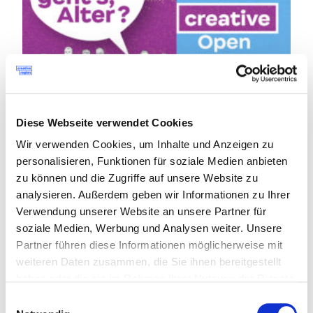
Diese Webseite verwendet Cookies
Wir verwenden Cookies, um Inhalte und Anzeigen zu
Mi, 14. Mai 2025
personalisieren, Funktionen für soziale Medien anbieten
Open Studios Steyr 2025 – WIE GEHT’S, ALTER?
zu können und die Zugriffe auf unsere Website zu
Vernetzung und Kooperation, Weiterbildung und Wissenstransfer
analysieren. Außerdem geben wir Informationen zu Ihrer
Verwendung unserer Website an unsere Partner für
Die Eigenproduktion des afo - architekturforum Oberösterreich -
geht 2025 auf Tour und wird im Rahmen der Open Studios Steyr in
soziale Medien, Werbung und Analysen weiter. Unsere
das Stadtzentrum von Steyr geholt.
Partner führen diese Informationen möglicherweise mit
weiteren Daten zusammen, die Sie ihnen bereitgestellt
haben oder die sie im Rahmen Ihrer Nutzung der Dienste
gesammelt haben.
Einwilligungsauswahl