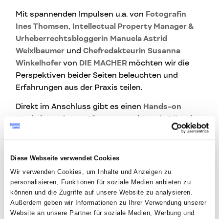
Mit spannenden Impulsen u.a. von
Fotografin
Ines Thomsen
,
Intellectual Property Manager &
Urheberrechtsbloggerin
Manuela Astrid
Weixlbaumer
und
Chefredakteurin
Susanna
Winkelhofer
von
DIE MACHER
möchten wir die
Perspektiven beider Seiten beleuchten und
Erfahrungen aus der Praxis teilen.
Direkt im Anschluss gibt es einen
Hands-on
Workshop mit Ines Thomsen und Martin Dörsch
,
in dem Teilnehmer*innen selbst erleben, wie
Fotografie und KI zu einem kreativen Workflow
verschmelzen.
Diese Webseite verwendet Cookies
Wir verwenden Cookies, um Inhalte und Anzeigen zu
→ Hier geht’s zum Workshop mit Ines Thomsen
personalisieren, Funktionen für soziale Medien anbieten zu
und Martin Dörsch:
Workshop: AI & Fotografie in
können und die Zugriffe auf unsere Website zu analysieren.
der Praxis
(separate Anmeldung notwendig!)
Außerdem geben wir Informationen zu Ihrer Verwendung unserer
Website an unsere Partner für soziale Medien, Werbung und