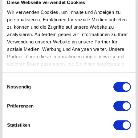
Diese Webseite verwendet Cookies
Österreich entstanden sind. Arbeiten, die lediglich
für Österreich adaptiert wurden, sind nicht
Wir verwenden Cookies, um Inhalte und Anzeigen zu
zugelassen.
personalisieren, Funktionen für soziale Medien anbieten
zu können und die Zugriffe auf unsere Website zu
Die eingereichten Arbeiten müssen im Auftrag
analysieren. Außerdem geben wir Informationen zu Ihrer
eines Auftraggebers veröffentlicht worden sein.
Verwendung unserer Website an unsere Partner für
Davon ausgenommen sind Arbeiten für den
soziale Medien, Werbung und Analysen weiter. Unsere
Eigenbedarf sowie Einreichungen in der Kategorie
Partner führen diese Informationen möglicherweise mit
Student of the Year.
weiteren Daten zusammen, die Sie ihnen bereitgestellt
haben oder die sie im Rahmen Ihrer Nutzung der Dienste
Die wichtigsten Neuerungen
gesammelt haben.
Einwilligungsauswahl
Notwendig
In diesem Jahr gibt es einige Änderungen.
Branding und Brand Experiences sowie Musik und
Präferenzen
Sound Design sind nun getrennte Kategorien
und
mit
„Creative Business Transformation“ kommt
eine neue Kategorie dazu
. Diese würdigt
Statistiken
Unternehmen, die auf kreative Weise Prozesse
und Abläufe optimieren und anpassen. Sowohl