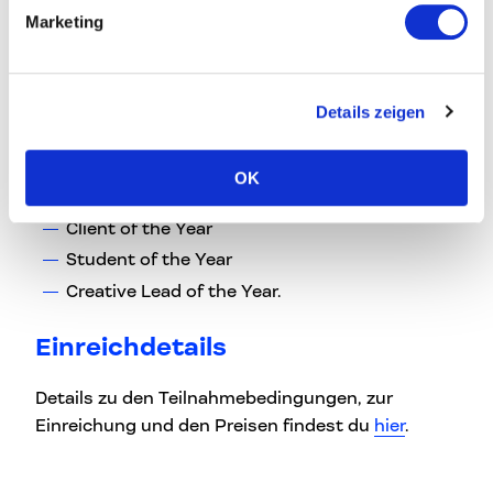
Marketing
intern als auch mit externen Stakeholdern und
Kunden, um ihr Geschäft voranzutreiben und fit
für die Zukunft zu machen.
Details zeigen
Special Awards
OK
Der CCA vergibt heuer drei Special Awards:
Client of the Year
Student of the Year
Creative Lead of the Year.
Einreichdetails
Details zu den Teilnahmebedingungen, zur
Einreichung und den Preisen findest du
hier
.