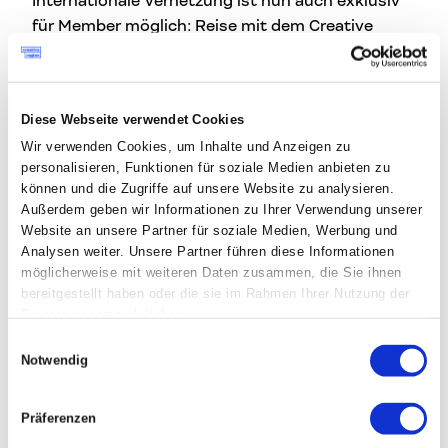
Internationale Vernetzung ist nun auch exklusiv
für Member möglich: Reise mit dem Creative
Region Team und anderen Member nach Mailand
und erlebe die Messe des Jahres als Insider, bei
einem kuratierten Aufenthalt in Italiens Zentrums
Diese Webseite verwendet Cookies
des guten Designs – Mailand! Wir sorgen für ein
Wir verwenden Cookies, um Inhalte und Anzeigen zu
inspirierendes Programm und connecten dich
personalisieren, Funktionen für soziale Medien anbieten zu
gezielt mit aufstrebenden Creatives.
können und die Zugriffe auf unsere Website zu analysieren.
Außerdem geben wir Informationen zu Ihrer Verwendung unserer
Das erwartet dich in Mailand:
Website an unsere Partner für soziale Medien, Werbung und
Analysen weiter. Unsere Partner führen diese Informationen
die spannendsten Events rund um die Salone
möglicherweise mit weiteren Daten zusammen, die Sie ihnen
sammle einmalige Kontakte
bereitgestellt haben oder die sie im Rahmen Ihrer Nutzung der
internationale Community vor Ort
Dienste gesammelt haben.
bahnbrechendes Design der Besten
Einwilligungsauswahl
Notwendig
Du hast Interesse? Dann melde dich unter
kathrin@creativeregion.org
.
Präferenzen