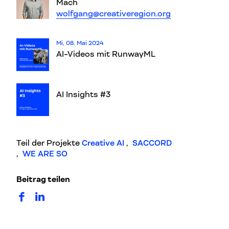
Mach
wolfgang@creativeregion.org
Mi, 08. Mai 2024
AI-Videos mit RunwayML
AI Insights #3
Teil der Projekte
Creative AI
,
SACCORD
,
WE ARE SO
Beitrag teilen
auf Facebook teilen
auf LinkedIn teilen