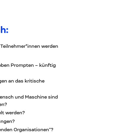
h:
Teilnehmer*innen werden
eben Prompten – künftig
gen an das kritische
Mensch und Maschine sind
den?
lt werden?
ungen?
nenden Organisationen“?