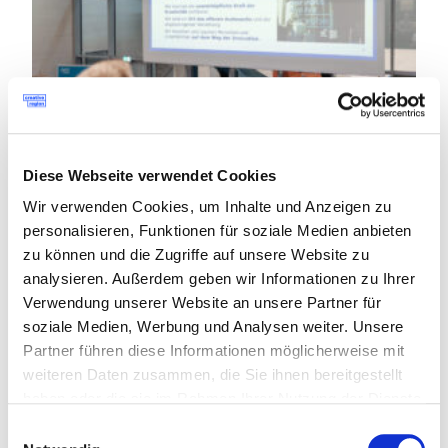
Diese Webseite verwendet Cookies
Wir verwenden Cookies, um Inhalte und Anzeigen zu
personalisieren, Funktionen für soziale Medien anbieten
16. September 2022
zu können und die Zugriffe auf unsere Website zu
Kreislaufwirtschaft: Der Weg weg von der
analysieren. Außerdem geben wir Informationen zu Ihrer
Wegwerfgesellschaft
Verwendung unserer Website an unsere Partner für
Innovation und Transformation
soziale Medien, Werbung und Analysen weiter. Unsere
Circular statt linear Dass wir von der Wegwerfgesellschaft weg zu
Partner führen diese Informationen möglicherweise mit
einer nachhaltigen Lebensweise übergehen müssen, liegt schon
lange auf der Hand. Doch wie kann das überhaupt gelingen? Mit
weiteren Daten zusammen, die Sie ihnen bereitgestellt
Sicherheit durch die Veränderung unseres Konsumverhaltens.
haben oder die sie im Rahmen Ihrer Nutzung der Dienste
Dinge zu kaufen, sie kurz zu nutzen und dann in den Müll zu werfen,
sind für eine gesunde Zukunft unseres Planeten nicht unbedingt
gesammelt haben.
Einwilligungsauswahl
förderlich. Aber auch die Hersteller*innen sind gefordert,
Produkte auf den Markt zu bringen, die möglichst lange im Zyklus