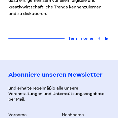
dazu ein, gemeinsam vor allem digitale und
kreativwirtschaftliche Trends kennenzulernen
und zu diskutieren.
Termin teilen
auf Faceb
auf L
Abonniere unseren Newsletter
und erhalte regelmäßig alle unsere
Veranstaltungen und Unterstützungsangebote
per Mail.
Vorname
Nachname