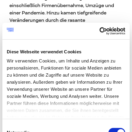
einschließlich Firmenübernahme, Umzüge und
einer Pandemie. Hinzu kamen tiefgreifende
Veränderungen durch die rasante
Weiterentwicklung von Künstlicher Intelligenz,
die den Markt und die Branche komplett
verändern. Als erfahrene Unternehmerin hat sie
die entscheidende Rolle von Flexibilität und
Diese Webseite verwendet Cookies
Anpassungsfähigkeit in einem sich ständig
Wir verwenden Cookies, um Inhalte und Anzeigen zu
verändernden Marktumfeld erkannt:
personalisieren, Funktionen für soziale Medien anbieten
zu können und die Zugriffe auf unsere Website zu
„Wir müssen lernen, mit dem Wandel
analysieren. Außerdem geben wir Informationen zu Ihrer
umzugehen und sicherzustellen, dass unser
Verwendung unserer Website an unsere Partner für
Unternehmen darauf vorbereitet ist, egal was
soziale Medien, Werbung und Analysen weiter. Unsere
kommt.“
Partner führen diese Informationen möglicherweise mit
weiteren Daten zusammen, die Sie ihnen bereitgestellt
Elena Starmühler, FORA concept
haben oder die sie im Rahmen Ihrer Nutzung der Dienste
gesammelt haben.
Einwilligungsauswahl
Dieses Bewusstsein hat sie dazu veranlasst,