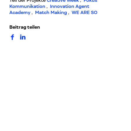
Teil der Projekte
Creative Week
,
Fokus
Kommunikation
,
Innovation Agent
Academy
,
Match Making
,
WE ARE SO
Beitrag teilen
auf Facebook teilen
auf LinkedIn teilen