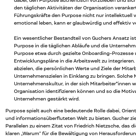
dabei, den Purpose authentisch vorzuleben und siche
den täglichen Aktivitäten der Organisation veranker
Führungskräfte den Purpose nicht nur intellektuell
emotional leben, kann er glaubwürdig und effektiv v
Ein wesentlicher Bestandteil von Guchers Ansatz ist
Purpose in die täglichen Abläufe und die Unternehme
Purpose etwa durch gezielte Onboarding-Prozesse u
Entwicklungspläne in die Arbeitswelt zu integrieren.
abzielen, die persönlichen Werte und Ziele der Mitar
Unternehmenszielen in Einklang zu bringen. Solche
Unternehmenskultur, in der sich Mitarbeiter*innen wi
Organisation identifizieren können und so die Moti
Unternehmen gestärkt wird.
Purpose spielt auch eine bedeutende Rolle dabei, Orien
und informationsüberfluteten Welt zu bieten. Gucher zi
Parallelen zu einem Zitat von Friedrich Nietzsche, das 
klaren „Warum“ für die Bewältigung von Herausforderu