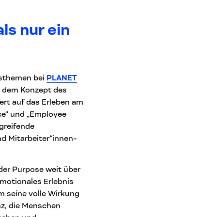
ls nur ein
tsthemen bei
PLANET
t dem Konzept des
ert auf das Erleben am
nce“ und „Employee
fgreifende
 Mitarbeiter*innen-
der Purpose weit über
emotionales Erlebnis
um seine volle Wirkung
nz, die Menschen