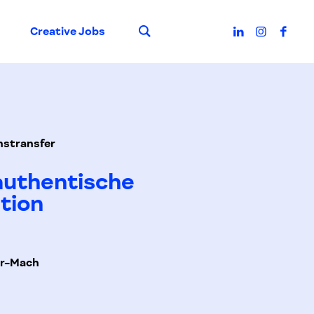
Suche
Creative Jobs
nstransfer
 authentische
tion
er-Mach