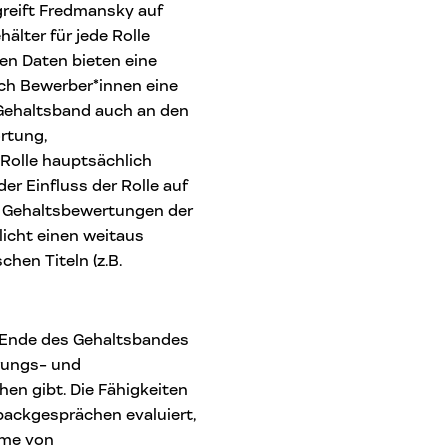
greift Fredmansky auf
älter für jede Rolle
nen Daten bieten eine
ch Bewerber*innen eine
s Gehaltsband auch an den
ortung,
Rolle hauptsächlich
er Einfluss der Rolle auf
e Gehaltsbewertungen der
licht einen weitaus
chen Titeln (z.B.
n Ende des Gehaltsbandes
hrungs- und
hen gibt. Die Fähigkeiten
backgesprächen evaluiert,
hme von