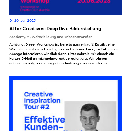
Di, 20. Jun 2023
AI for Creatives: Deep Dive Bilderstellung
Academy, AI, Weiterbildung und Wissenstransfer
Achtung: Dieser Workshop ist bereits ausverkauft! Es gibt eine
Warteliste, auf die ich dich gerne aufnehmen kann, im Falle einer
Absage informieren wir dich dann. Bitte schreib mir einach ein
kurzes E-Mail an michaela@creativeregion.org. Wir planen
außerdem aufgrund des großen Andrangs einen weiteren
Workshop mit diesem Thema! Gemeinsam mit unserem
langjährigen Kooperationspartner Creativ Club Austria starten wir
in die nächste Reihe der beliebten Workshopserie „Fokus
Kommunikation“ – die Weiterbildung für alle in und um die
Kommunikationsbranche mit exzellenten Profis, die jahrelange
Erfahrung in ihren Fachgebieten mitbringen und ihr Know-how mit
Begeisterung weitergeben! Künstliche Intelligenz gehört zu den
wichtigsten Erfindungen der Menschheit und hat bereits in vielen
Branchen Einzug gehalten. Vor allem in den letzten Wochen und
Monaten sind Tools wie ChatGPT oder Midjourney in aller Munde.
Die künstliche Erstellung von Bildern mit KI funktioniert
mittlerweile sehr gut und übt starken Einfluss auf die
Kreativbranche aus. Der Workhop “AI for Creatives: Deep Dive
Bilderstellung” vermittelt Teilnehmer*innen aus der