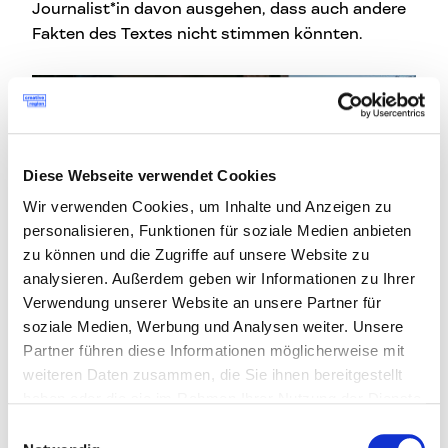
Journalist*in davon ausgehen, dass auch andere
Fakten des Textes nicht stimmen könnten.
Diese Webseite verwendet Cookies
Wir verwenden Cookies, um Inhalte und Anzeigen zu
personalisieren, Funktionen für soziale Medien anbieten
zu können und die Zugriffe auf unsere Website zu
analysieren. Außerdem geben wir Informationen zu Ihrer
Verwendung unserer Website an unsere Partner für
soziale Medien, Werbung und Analysen weiter. Unsere
Foto: Nina Danninger
Partner führen diese Informationen möglicherweise mit
weiteren Daten zusammen, die Sie ihnen bereitgestellt
Mit den Stärken und Schwächen von Maschinen
haben oder die sie im Rahmen Ihrer Nutzung der Dienste
haben sich die Journalist*innen bei der APA
gesammelt haben.
Einwilligungsauswahl
schon seit mehreren Jahren beschäftigt.