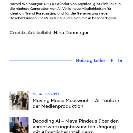
Harald Weinberger, CEO & Gründer von AnyIdea, gibt Einblicke in
die nächste Generation von AI: Völlig neue Möglichkeiten für
Ideation, Trend Forecasting und für die Generierung neuer
Geschäftsideen. Ein Muss für alle, die sich mit AI beschäftigen!
Credits Artikelbild:
Nina Danninger
Beitrag teilen
auf Faceb
auf L
Mi, 14. Jun 2023
Moving Media Meetwoch – AI-Tools in
der Medienproduktion
Decoding AI – Maya Pindeus über den
verantwortungsbewussten Umgang
mit Künstlicher Intelligenz