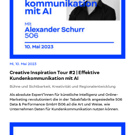
Kreativindustrie anhand einfach umsetzbarer Methoden, wie man
perfekte Bilder auf Basis von Texteingaben (sogenannter
“Prompts”) erstellt. Dieser Workshop ist für dich, wenn… Welche
Inhalte erwarten dich: Vormittag Nachmittag Im Praxis Deep Dive
(Nachmittag) stehen folgende Fragen im Fokus: Das lernst du im
Workshop: Neben jeder Menge Inspiration werden die
Teilnehmer*innen den Workshop mit einem Hands-on-Toolkit für
die Erstellung von Bildmaterial mit Hilfe von KI verlassen. Unser
Versprechen: Die Bilder, die du im Anschluss generieren kannst,
werden weit über Durchschnitt sein! Unser Speaker: Michael …
Mi, 10. Mai 2023
Creative Inspiration Tour #2 | Effektive
Kundenkommunikation mit AI
Bühne und Sichtbarkeit, Kreativität und Regionalentwicklung
Als absolute Expert*innen für künstliche Intelligenz und Online-
Marketing revolutioniert die in der Tabakfabrik angesiedelte 506
Data & Performance GmbH (506.ai) die Art und Weise, wie
Unternehmen Daten für Kundenkommunikation nutzen können.