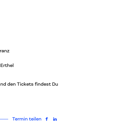
ranz
Erthel
nd den Tickets findest Du
Termin teilen
auf Facebook teilen
auf LinkedIn teilen