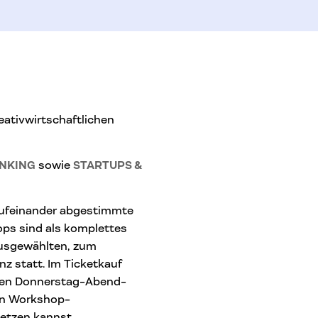
eativwirtschaftlichen
INKING
sowie
STARTUPS &
 aufeinander abgestimmte
ps sind als komplettes
 ausgewählten, zum
z statt. Im Ticketkauf
siven Donnerstag-Abend-
ren Workshop-
etzen kannst.