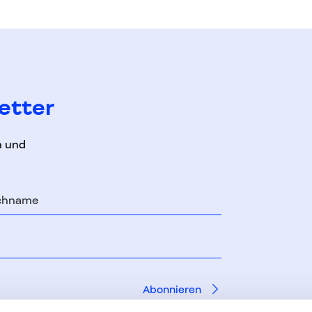
etter
n und
chname