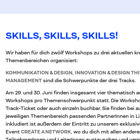
SKILLS, SKILLS, SKILLS!
Wir haben für dich zwölf Workshops zu drei aktuellen kr
Themenbereichen organisiert:
KOMMUNIKATION & DESIGN
,
INNOVATION & DESIGN TH
MANAGEMENT
sind die Schwerpunkte der drei Tracks.
Am 29. und 30. Juni finden insgesamt vier thematisch
Workshops pro Themenschwerpunkt statt. Die Worksho
Track-Ticket oder auch einzeln buchbar. Sie finden bei
jeweiligen Themenbereich passenden PartnerInnen in Lin
inkludiert ist außerdem der Eintritt zu unserem exklu
Event
CREATE A NETWORK
, wo du dich mit allen ande
TeilnehmerInnen und
LeiterInnen austauschen und vern