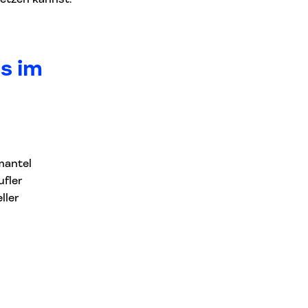
s im
mantel
fler
ller