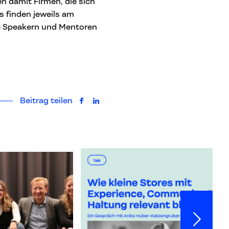
 damit Firmen, die sich
s finden jeweils am
e Speakern und Mentoren
Beitrag teilen
auf Facebook teilen
auf LinkedIn teilen