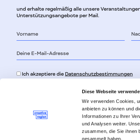
und erhalte regelmäßig alle unsere Veranstaltunge
Unterstützungsangebote per Mail.
Vorname
Na
E-
Mail-
Adresse
Ich akzeptiere die
Datenschutzbestimmungen
Diese Webseite verwende
Wir verwenden Cookies, um
anbieten zu können und di
Informationen zu Ihrer Ve
und Analysen weiter. Unse
Creative Region
Newsletter
zusammen, die Sie ihnen b
Linz & Upper Austria GmbH
Datenschutz
Peter-Behrens-Platz 9, Haus Casablanca, 3.
Impressum
gesammelt haben.