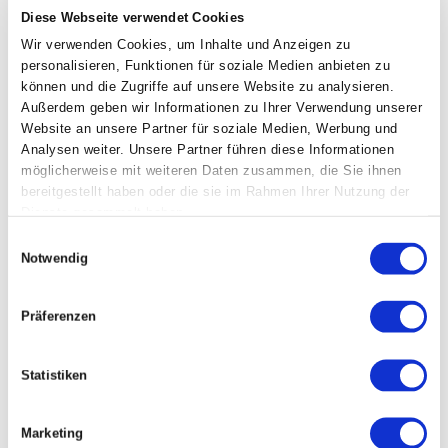
DESIGNSALON LINZ
:
Diese Webseite verwendet Cookies
Oberösterreichisches Landesmuseum // Linzer
Wir verwenden Cookies, um Inhalte und Anzeigen zu
Kunstsalon
personalisieren, Funktionen für soziale Medien anbieten zu
im Wappensaal
können und die Zugriffe auf unsere Website zu analysieren.
Museumstraße 14
Außerdem geben wir Informationen zu Ihrer Verwendung unserer
Website an unsere Partner für soziale Medien, Werbung und
4010 Linz
Analysen weiter. Unsere Partner führen diese Informationen
Eröffnung: Fr, 26. Sept. 2014, 19:00 Uhr
möglicherweise mit weiteren Daten zusammen, die Sie ihnen
bereitgestellt haben oder die sie im Rahmen Ihrer Nutzung der
Ausstellung: 27. Sept. – 05. Okt.. 2014
Dienste gesammelt haben.
Öffnungszeiten: Sam. & Son. 10:00 – 17:00 Uhr
Einwilligungsauswahl
VIENNA DESIGN WEEK 2014
Notwendig
Designgalerie Harald Bichler //
Rauminhalt
Schleifmühlgasse 13
Präferenzen
1040 Wien
Eröffnung: Fr, 26. Sept. 2014, 18:00 Uhr
Statistiken
Ausstellung: 27. Sept. – 4. Okt. 2014
Rundgang mit den DesignerInnen: Fr. 3. Okt. 2014,
Marketing