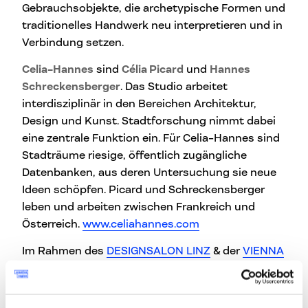
Gebrauchsobjekte, die archetypische Formen und
traditionelles Handwerk neu interpretieren und in
Verbindung setzen.
Celia-Hannes
sind
Célia Picard
und
Hannes
Schreckensberger
. Das Studio arbeitet
interdisziplinär in den Bereichen Architektur,
Design und Kunst. Stadtforschung nimmt dabei
eine zentrale Funktion ein. Für Celia-Hannes sind
Stadträume riesige, öffentlich zugängliche
Datenbanken, aus deren Untersuchung sie neue
Ideen schöpfen. Picard und Schreckensberger
leben und arbeiten zwischen Frankreich und
Österreich.
www.celiahannes.com
Im Rahmen des
DESIGNSALON LINZ
& der
VIENNA
DESIGN WEEK 2014
habt Ihr die Möglichkeit die
Entwürfe erstmals zu sehen: