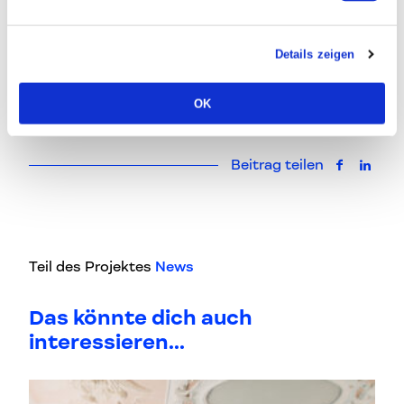
18:Uhr
Öffnungszeiten: Di. – Fr. 12:00 – 19:00 Uhr & Sam.
10:00 – 15:00 Uhr
Details zeigen
OK
Beitrag teilen
auf Faceb
auf L
Teil des Projektes
News
Das könnte dich auch
interessieren...