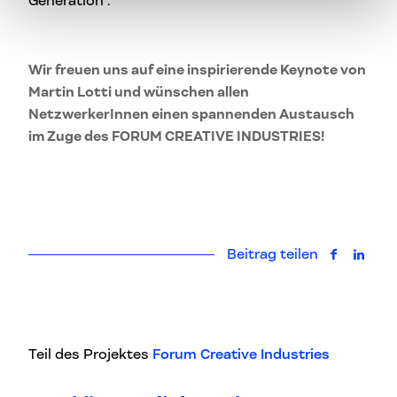
Generation”.
Wir freuen uns auf eine inspirierende Keynote von
Martin Lotti und wünschen allen
NetzwerkerInnen einen spannenden Austausch
im Zuge des FORUM CREATIVE INDUSTRIES!
Beitrag teilen
auf Faceb
auf L
Teil des Projektes
Forum Creative Industries