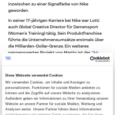
inzwischen zu einer Signalfarbe von Nike
geworden.
In seiner 17-jährigen Karriere bei Nike war Lotti
auch Global Creative Director für Damensport
(Women’s Training) tätig. Sein Produktfranchise
führte die Unternehmensumsätze erstmals über
die Milliarden-Dollar-Grenze. Ein weiteres
nennenswertes Projekt von Martin ist der
“
Air
Max 360
”
Laufschuh.
Martin Lotti ist in
Fribourg/Freiburg
in der
Schweiz geboren und aufgewachsen. Er machte
Diese Webseite verwendet Cookies
seine Ausbildung zum Industriedesigner am Art
Wir verwenden Cookies, um Inhalte und Anzeigen zu
personalisieren, Funktionen für soziale Medien anbieten zu
Center College of Design in Pasadena, Kalifornien
können und die Zugriffe auf unsere Website zu analysieren.
und absolvierte das Executive Program der
Außerdem geben wir Informationen zu Ihrer Verwendung unserer
Standford University.
Website an unsere Partner für soziale Medien, Werbung und
Analysen weiter. Unsere Partner führen diese Informationen
Lottis Arbeiten sind Teil der permanenten
möglicherweise mit weiteren Daten zusammen, die Sie ihnen