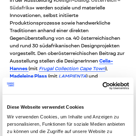
In der Ausstellung »
Design-Dialog: Österreich –
Südafrika
« werden soziale und materielle
Innovationen, selbst initiierte
Produktionsprozesse sowie handwerkliche
Traditionen anhand einer direkten
Gegenüberstellung von ca. 40 österreichischen
und rund 30 südafrikanischen Designprojekten
vorgestellt. Den oberösterreichischen Beitrag zur
Ausstellung stellen die DesignerInnen
Celia-
Hannes
(mit
Frugal Collection Cape Town
),
Madeleine Plass
(mit
LAMPIENTA
) und
MARCHGUT
(mit
COMMANDER
) dar. Thema dieser
Schau ist ebenfalls, wie junge DesignerInnen
Eigenproduktionen verwirklichen oder sich mit
der Design- und Handwerksgeschichte des
Diese Webseite verwendet Cookies
eigenen Landes auseinandersetzen – ob das jetzt
Wir verwenden Cookies, um Inhalte und Anzeigen zu
die Anfänge industrieller Produktion sind oder
personalisieren, Funktionen für soziale Medien anbieten
handwerkliche Techniken wie das Weben.
zu können und die Zugriffe auf unsere Website zu