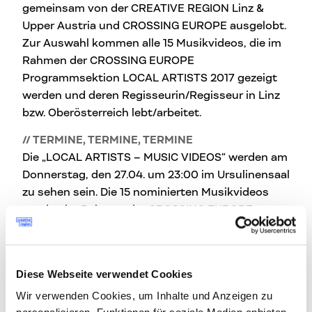
gemeinsam von der CREATIVE REGION Linz &
Upper Austria und CROSSING EUROPE ausgelobt.
Zur Auswahl kommen alle 15 Musikvideos, die im
Rahmen der CROSSING EUROPE
Programmsektion LOCAL ARTISTS 2017 gezeigt
werden und deren Regisseurin/Regisseur in Linz
bzw. Oberösterreich lebt/arbeitet.
// TERMINE, TERMINE, TERMINE
Die „LOCAL ARTISTS – MUSIC VIDEOS“ werden am
Donnerstag, den 27.04. um 23:00 im Ursulinensaal
zu sehen sein. Die 15 nominierten Musikvideos
werden im Rahmen der CROSSING EUROPE
Programmpressekonferenz, die am Mittwoch, 12.
April 2017 um 10.00 Uhr im OÖ. Presseclub
stattfindet, bekanntgegeben. Ab 13. April geht
Diese Webseite verwendet Cookies
das vollständige Programm von CROSSING
Wir verwenden Cookies, um Inhalte und Anzeigen zu
EUROPE 2017 auf
www.crossingEurope.at
online.