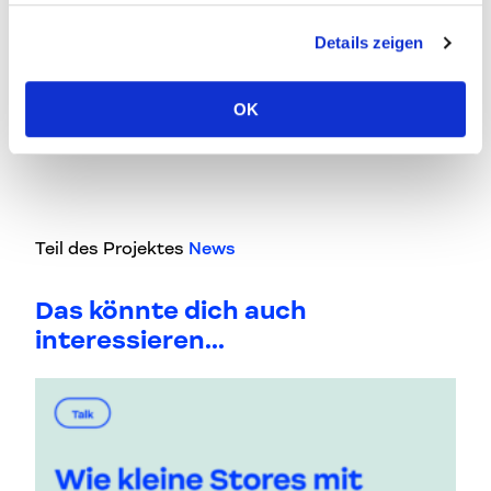
bei der Preisverleihung 2016
Details zeigen
OK
Beitrag teilen
auf Faceb
auf L
Teil des Projektes
News
Das könnte dich auch
interessieren...