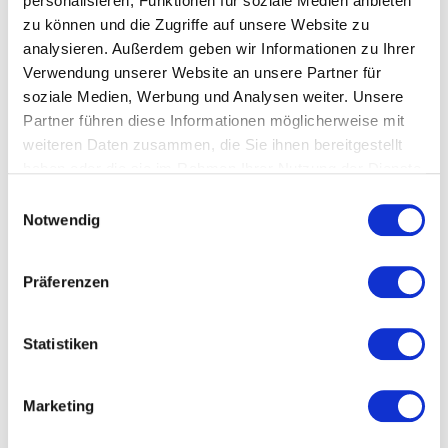
personalisieren, Funktionen für soziale Medien anbieten
Hier geht’s zu den
Preisen & PreisträgerInnen aus
zu können und die Zugriffe auf unsere Website zu
den Jahren 2004-2016
analysieren. Außerdem geben wir Informationen zu Ihrer
Verwendung unserer Website an unsere Partner für
soziale Medien, Werbung und Analysen weiter. Unsere
Partner führen diese Informationen möglicherweise mit
weiteren Daten zusammen, die Sie ihnen bereitgestellt
haben oder die sie im Rahmen Ihrer Nutzung der Dienste
gesammelt haben.
Einwilligungsauswahl
Notwendig
Präferenzen
Filmstill aus dem letztjährigen
Statistiken
Siegervideo WÖSSIDE – WÖS RAP REC von Leni
Gruber
Marketing
Titelbild oben: Festivalleiterin Christine Dollhofer
mit Leni Gruber (Regie: WÖSSIDE – WÖS RAP REC)