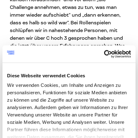
Challenge annehmen, etwas zu tun, was man
immer wieder aufschiebt“ und „dann erkennen,
dass es halb so wild war“. Bei Rollenspielen
schlüpfen wir in nahestehende Personen, mit
denen wir über C hoch 3 gesprochen haben und
die jetzt über unsere Erfahrungen sprechen. Was
sich durchzieht: Scheinbar ist es für viele
Menschen aus dem jeweiligen Umfeld
undurchschaubar, was wir da jetzt an sechs
Diese Webseite verwendet Cookies
Workshop-Tagen so intensiv getrieben haben,
aber der Tenor war jedes Mal sehr positiv.
Wir verwenden Cookies, um Inhalte und Anzeigen zu
personalisieren, Funktionen für soziale Medien anbieten
Die abschließende Feedback-Runde gleicht der
zu können und die Zugriffe auf unsere Website zu
©
Oscar
-Verleihung: „Danke!“ – „Danke!“ – „Danke!“
analysieren. Außerdem geben wir Informationen zu Ihrer
an unsere Trainer Barbara und Christian für ihre
Verwendung unserer Website an unsere Partner für
Geduld, ihre Nachsicht bei unterschiedlichen
soziale Medien, Werbung und Analysen weiter. Unsere
Zeitauffassungen und ihre Bemühungen, den
Partner führen diese Informationen möglicherweise mit
wilden Haufen in geordnete Bahnen zu lenken,
weiteren Daten zusammen, die Sie ihnen bereitgestellt