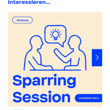
interessieren...
Do