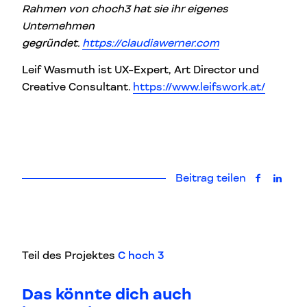
Rahmen von choch3 hat sie ihr eigenes
Unternehmen
gegründet.
https://claudiawerner.com
Leif Wasmuth ist UX-Expert, Art Director und
Creative Consultant.
https://www.leifswork.at/
Beitrag teilen
auf Faceb
auf L
Teil des Projektes
C hoch 3
Das könnte dich auch