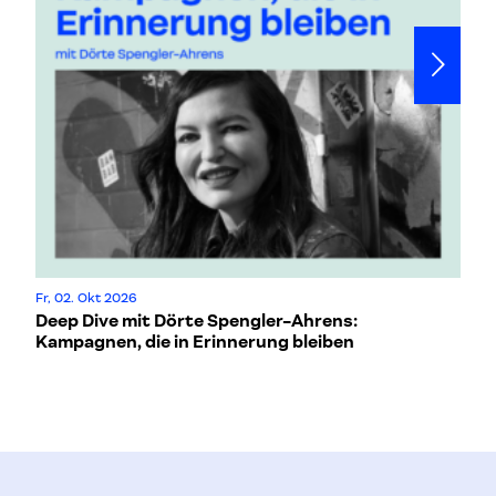
Fr, 02. Okt 2026
Mi
Deep Dive mit Dörte Spengler-Ahrens:
Wo
Kampagnen, die in Erinnerung bleiben
H