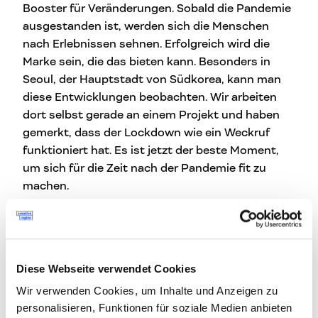
Booster für Veränderungen. Sobald die Pandemie
ausgestanden ist, werden sich die Menschen
nach Erlebnissen sehnen. Erfolgreich wird die
Marke sein, die das bieten kann. Besonders in
Seoul, der Hauptstadt von Südkorea, kann man
diese Entwicklungen beobachten. Wir arbeiten
dort selbst gerade an einem Projekt und haben
gemerkt, dass der Lockdown wie ein Weckruf
funktioniert hat. Es ist jetzt der beste Moment,
um sich für die Zeit nach der Pandemie fit zu
machen.
COVID-19 hat die Welt immer noch fest im Griff.
Bei vielen Unternehmen hat das Virus große
Veränderungen notwendig gemacht. Wie führe
ich als Unternehmen meine Brand Experience
Diese Webseite verwendet Cookies
auch in Krisenzeiten souverän fort, insbesondere
Wir verwenden Cookies, um Inhalte und Anzeigen zu
unter Berücksichtigung meiner Mitarbeiter?
personalisieren, Funktionen für soziale Medien anbieten