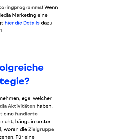
entoringprogramms
! Wenn
Media Marketing eine
gt
hier die Details
dazu
1
.
olgreiche
tegie?
rnehmen, egal welcher
dia Aktivitäten
haben,
lt eine
fundierte
nicht, hängt in erster
l
, woran die
Zielgruppe
ehen. Für eine