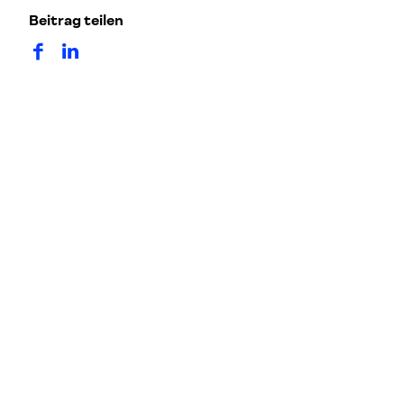
Beitrag teilen
auf Facebook teilen
auf LinkedIn teilen