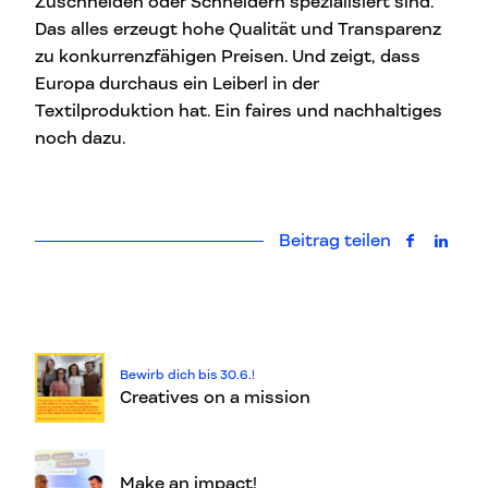
Zuschneiden oder Schneidern spezialisiert sind.
Das alles erzeugt hohe Qualität und Transparenz
zu konkurrenzfähigen Preisen. Und zeigt, dass
Europa durchaus ein Leiberl in der
Textilproduktion hat. Ein faires und nachhaltiges
noch dazu.
Beitrag teilen
auf Faceb
auf L
Bewirb dich bis 30.6.!
Creatives on a mission
Make an impact!