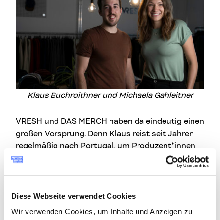
Klaus Buchroithner und Michaela Gahleitner
VRESH und DAS MERCH haben da eindeutig einen
großen Vorsprung. Denn Klaus reist seit Jahren
regelmäßig nach Portugal, um Produzent*innen
und Lieferant*innen zu besuchen. Er liebt es, vor
Ort zu sein, damit er so weit wie möglich in den
Produktionsprozess eingebunden ist. Er schätzt
es, Menschen von Angesicht zu Angesicht zu
Diese Webseite verwendet Cookies
treffen, egal wie klein ihre Rolle im
Wir verwenden Cookies, um Inhalte und Anzeigen zu
Produktionsprozess auch sein mag. So sind aus