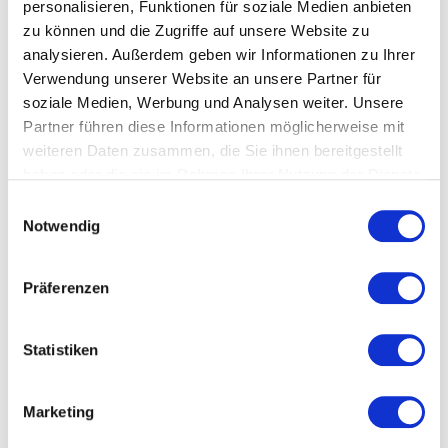
personalisieren, Funktionen für soziale Medien anbieten
manchen Lieferant*innen mittlerweile
zu können und die Zugriffe auf unsere Website zu
Freund*innen geworden, die einander
analysieren. Außerdem geben wir Informationen zu Ihrer
unterstützen und gemeinsam die Modebranche
Verwendung unserer Website an unsere Partner für
neu definieren.
soziale Medien, Werbung und Analysen weiter. Unsere
Partner führen diese Informationen möglicherweise mit
weiteren Daten zusammen, die Sie ihnen bereitgestellt
haben oder die sie im Rahmen Ihrer Nutzung der Dienste
gesammelt haben.
Einwilligungsauswahl
Notwendig
Präferenzen
Statistiken
In Portugal
Marketing