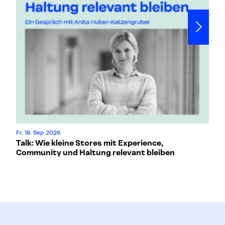
Fr, 18. Sep 2026
6. 
Talk: Wie kleine Stores mit Experience,
Wi
Community und Haltung relevant bleiben
T