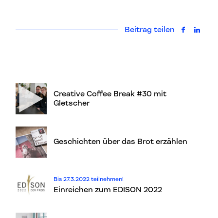
Beitrag teilen
auf Faceb
auf L
Creative Coffee Break #30 mit
Gletscher
Geschichten über das Brot erzählen
Bis 27.3.2022 teilnehmen!
Einreichen zum EDISON 2022