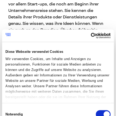
vor allem Start-ups, die noch am Beginn ihrer
Unternehmensreise stehen. Sie kennen die
Details ihrer Produkte oder Dienstleistungen
genau. Sie wissen, was ihre Ideen können. Wenn
sie auch an den Branding-Überbau frühzeitig
denken, schaffen sie ein tragfähiges Fundament
für die Zukunft. Das ist nicht nur die Basis für
wirtschaftlichen Erfolg, sondern auch für
Diese Webseite verwendet Cookies
künftiges Wachstum. Die Marke muss z. B. auch
Wir verwenden Cookies, um Inhalte und Anzeigen zu
Produkterweiterungen und Wachstum mittragen
personalisieren, Funktionen für soziale Medien anbieten zu
können. Klebt sie zu sehr am eigentlichen
können und die Zugriffe auf unsere Website zu analysieren.
Produkt, kann es in Zukunft schwierig werden, z.
Außerdem geben wir Informationen zu Ihrer Verwendung unserer
Website an unsere Partner für soziale Medien, Werbung und
B. neue Produkte in die Markenlandschaft zu
Analysen weiter. Unsere Partner führen diese Informationen
integrieren. Die Story passt womöglich dann
möglicherweise mit weiteren Daten zusammen, die Sie ihnen
nicht mehr zum Produkt und die Wahrnehmung
bereitgestellt haben oder die sie im Rahmen Ihrer Nutzung der
der Marke wird schwammig.
Dienste gesammelt haben.
Einwilligungsauswahl
Erzählt uns davon, wie ihr im Workshop
Notwendig