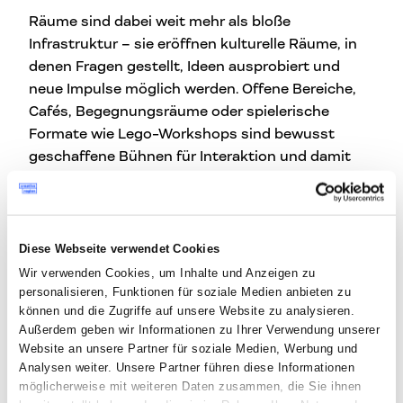
Räume sind dabei weit mehr als bloße
Infrastruktur – sie eröffnen kulturelle Räume, in
denen Fragen gestellt, Ideen ausprobiert und
neue Impulse möglich werden. Offene Bereiche,
Cafés, Begegnungsräume oder spielerische
Formate wie Lego-Workshops sind bewusst
geschaffene Bühnen für Interaktion und damit
Nährboden für Neugier und neue Denkansätze.
Ein zentrales Prinzip, das sich durch Abels Arbeit
zieht, lautet:
Prinzip schlägt Lösung.
Es geht
Diese Webseite verwendet Cookies
weniger um fertige Antworten als um die
Wir verwenden Cookies, um Inhalte und Anzeigen zu
Gestaltung von Rahmenbedingungen, die
personalisieren, Funktionen für soziale Medien anbieten zu
Offenheit ermöglichen. Zuhören, Perspektiven
können und die Zugriffe auf unsere Website zu analysieren.
zulassen, Fragen vor schnellen Antworten – all
Außerdem geben wir Informationen zu Ihrer Verwendung unserer
das sind Haltungen, die Räume und Teams
Website an unsere Partner für soziale Medien, Werbung und
Analysen weiter. Unsere Partner führen diese Informationen
gleichermaßen prägen sollten, wenn sie
möglicherweise mit weiteren Daten zusammen, die Sie ihnen
Innovation fördern wollen.