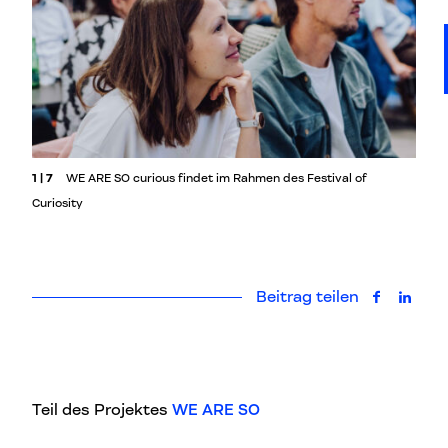
1 | 7
WE ARE SO curious findet im Rahmen des Festival of
Curiosity
Beitrag teilen
auf Faceb
auf L
Teil des Projektes
WE ARE SO