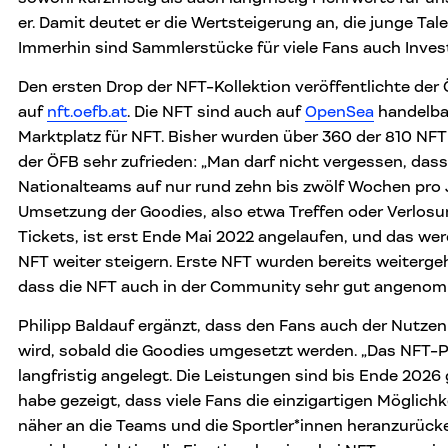
er. Damit deutet er die Wertsteigerung an, die junge Tal
Immerhin sind Sammlerstücke für viele Fans auch Inve
Den ersten Drop der NFT-Kollektion veröffentlichte der
auf
nft.oefb.at
. Die NFT sind auch auf
OpenSea
handelba
Marktplatz für NFT. Bisher wurden über 360 der 810 NFT 
der ÖFB sehr zufrieden: „Man darf nicht vergessen, dass
Nationalteams auf nur rund zehn bis zwölf Wochen pro J
Umsetzung der Goodies, also etwa Treffen oder Verlosu
Tickets, ist erst Ende Mai 2022 angelaufen, und das werd
NFT weiter steigern. Erste NFT wurden bereits weitergeh
dass die NFT auch in der Community sehr gut angenom
Philipp Baldauf ergänzt, dass den Fans auch der Nutzen 
wird, sobald die Goodies umgesetzt werden. „Das NFT-P
langfristig angelegt. Die Leistungen sind bis Ende 2026 
habe gezeigt, dass viele Fans die einzigartigen Möglich
näher an die Teams und die Sportler*innen heranzurücke