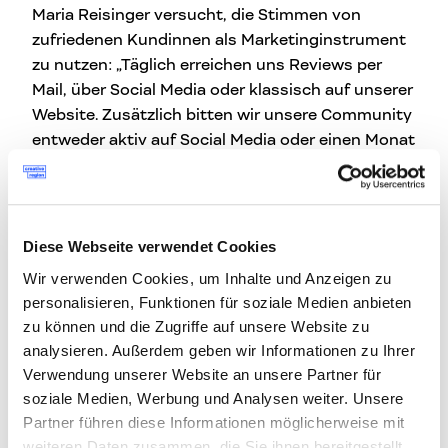
Maria Reisinger versucht, die Stimmen von
zufriedenen Kundinnen als Marketinginstrument
zu nutzen: „Täglich erreichen uns Reviews per
Mail, über Social Media oder klassisch auf unserer
Website. Zusätzlich bitten wir unsere Community
entweder aktiv auf Social Media oder einen Monat
nach Kauf per E-Mail-Marketing, uns eine Review
mit ihrer ehrlichen Meinung dazulassen.“ So
können Kundinnen femitale aktiv mitgestalten.
Auf Instagram zählt femitale mittlerweile mehr als
Diese Webseite verwendet Cookies
20.000 Follower*innen. Dort zeigt das
Wir verwenden Cookies, um Inhalte und Anzeigen zu
Unternehmen nicht nur Produkte und die visuelle
personalisieren, Funktionen für soziale Medien anbieten
Markenwelt, sondern informiert auch über
zu können und die Zugriffe auf unsere Website zu
Frauengesundheitsthemen und gibt einen Blick
analysieren. Außerdem geben wir Informationen zu Ihrer
hinter die Kulissen der Produktentwicklung.
Verwendung unserer Website an unsere Partner für
soziale Medien, Werbung und Analysen weiter. Unsere
Partner führen diese Informationen möglicherweise mit
weiteren Daten zusammen, die Sie ihnen bereitgestellt