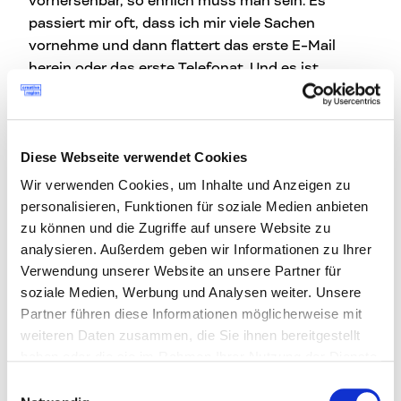
vorhersehbar, so ehrlich muss man sein. Es
passiert mir oft, dass ich mir viele Sachen
vornehme und dann flattert das erste E-Mail
herein oder das erste Telefonat. Und es ist
plötzlich alles ganz anders. Wir beschäftigen uns
viel mit Problemstellungen.
Markus Rabengruber:
Wir haben einmal in der
Diese Webseite verwendet Cookies
Woche oder zweimal im Monat Gespräche, bei
Wir verwenden Cookies, um Inhalte und Anzeigen zu
denen wir uns alle gegenseitig auf den aktuellen
personalisieren, Funktionen für soziale Medien anbieten
Stand der Arbeit bringen. Wer steckt wo drinnen
zu können und die Zugriffe auf unsere Website zu
und wie tief, wo braucht jemand eventuell Hilfe?
analysieren. Außerdem geben wir Informationen zu Ihrer
Ansonsten haben jeweils wir beide die
Verwendung unserer Website an unsere Partner für
Projektleitung über die Projekte aufgeteilt und
soziale Medien, Werbung und Analysen weiter. Unsere
machen das immer im Team. Wir besprechen die
Partner führen diese Informationen möglicherweise mit
anstehenden Arbeiten ein- bis zweimal
weiteren Daten zusammen, die Sie ihnen bereitgestellt
wöchentlich und treffen wieder Einteilungen.
haben oder die sie im Rahmen Ihrer Nutzung der Dienste
gesammelt haben.
Andreas Henter:
Eigentlich ist es bei uns sehr
Einwilligungsauswahl