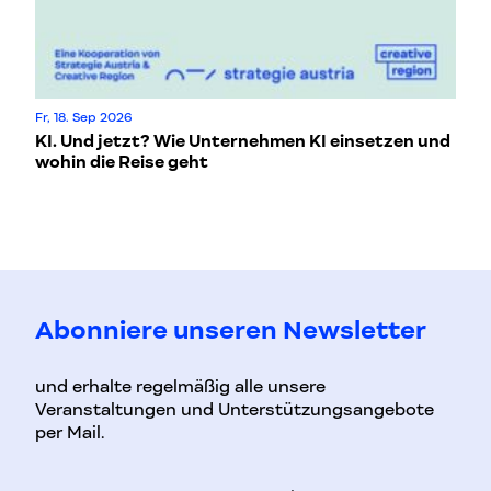
Fr, 18. Sep 2026
6. 
KI. Und jetzt? Wie Unternehmen KI einsetzen und
Wi
wohin die Reise geht
T
Abonniere unseren Newsletter
und erhalte regelmäßig alle unsere
Veranstaltungen und Unterstützungsangebote
per Mail.
Vorname
Nachname