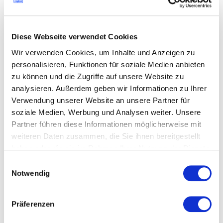
Wie glaubst du wird sich
kreatives Schreiben verändern?
Diese Webseite verwendet Cookies
Wo lässt sich menschliche
Wir verwenden Cookies, um Inhalte und Anzeigen zu
Kreativität einordnen?
personalisieren, Funktionen für soziale Medien anbieten
zu können und die Zugriffe auf unsere Website zu
Elisabeth: Ich habe das Gefühl, dass jede*r der/die
analysieren. Außerdem geben wir Informationen zu Ihrer
schreibt eine eigene Stimme und einen eigenen
Verwendung unserer Website an unsere Partner für
Stil hat, der entweder gefällt oder nicht gefällt.
soziale Medien, Werbung und Analysen weiter. Unsere
Auch im Werbetexten geht es ja darum, Leute
Partner führen diese Informationen möglicherweise mit
immer wieder zu überraschen und nicht immer
weiteren Daten zusammen, die Sie ihnen bereitgestellt
wieder die gleichen Texte oder Botschaften zu
haben oder die sie im Rahmen Ihrer Nutzung der Dienste
verarbeiten. In der journalistischen Arbeit basiert
gesammelt haben.
Einwilligungsauswahl
sehr viel auf persönlicher Arbeit: Mit Gesprächen,
Notwendig
für die du dir Leute suchst, die zu dem Thema
etwas sagen können. Auch im Kreativen passiert
vieles über die persönlichen Erfahrungen und
Präferenzen
Emotionen. Die Maschine weiß eigentlich auch