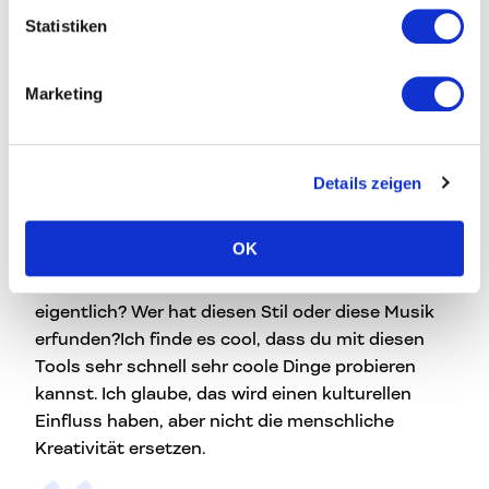
nur, was wir sie füttern. Deswegen glaube ich
Statistiken
schon, dass diese menschliche Komponente
immer da sein wird und immer notwendig sein
wird – egal, was wir dann über KI produzieren. Ich
Marketing
glaube, im Kreativbereich ist alles sowieso schon
eine “Remix-Kultur” – das wird jetzt einfach
wieder eine Form dieser Remix-Kultur. Die Frage
Details zeigen
nach dem/der Urheber*in haben wir ja jetzt auch
schon sehr oft im Kreativbereich und in digitalen
OK
Medien. Das Problem des Urheberrechts wird
wahrscheinlich noch größer. Woher kommt das
eigentlich? Wer hat diesen Stil oder diese Musik
erfunden?Ich finde es cool, dass du mit diesen
Tools sehr schnell sehr coole Dinge probieren
kannst. Ich glaube, das wird einen kulturellen
Einfluss haben, aber nicht die menschliche
Kreativität ersetzen.