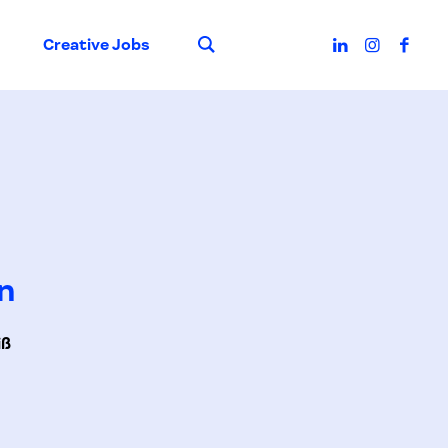
Suche
Creative Jobs
n
iß