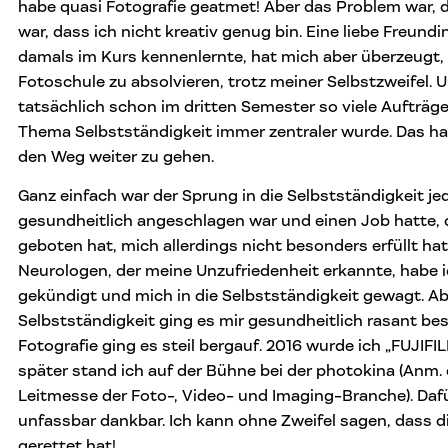
habe quasi Fotografie geatmet! Aber das Problem war, 
war, dass ich nicht kreativ genug bin. Eine liebe Freundin
damals im Kurs kennenlernte, hat mich aber überzeugt,
Fotoschule zu absolvieren, trotz meiner Selbstzweifel. 
tatsächlich schon im dritten Semester so viele Aufträ
Thema Selbstständigkeit immer zentraler wurde. Das hat
den Weg weiter zu gehen.
Ganz einfach war der Sprung in die Selbstständigkeit je
gesundheitlich angeschlagen war und einen Job hatte, d
geboten hat, mich allerdings nicht besonders erfüllt h
Neurologen, der meine Unzufriedenheit erkannte, habe 
gekündigt und mich in die Selbstständigkeit gewagt. A
Selbstständigkeit ging es mir gesundheitlich rasant be
Fotografie ging es steil bergauf. 2016 wurde ich „FUJIF
später stand ich auf der Bühne bei der photokina (Anm. 
Leitmesse der Foto-, Video- und Imaging-Branche). Dafü
unfassbar dankbar. Ich kann ohne Zweifel sagen, dass d
gerettet hat!