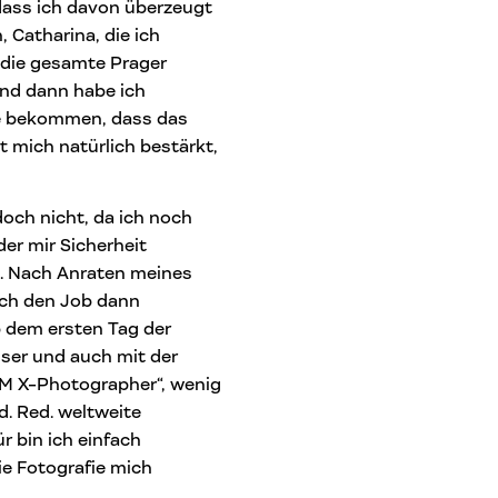
dass ich davon überzeugt
, Catharina, die ich
 die gesamte Prager
Und dann habe ich
ge bekommen, dass das
 mich natürlich bestärkt,
doch nicht, da ich noch
er mir Sicherheit
at. Nach Anraten meines
ich den Job dann
b dem ersten Tag der
sser und auch mit der
ILM X-Photographer“, wenig
d. Red. weltweite
r bin ich einfach
ie Fotografie mich