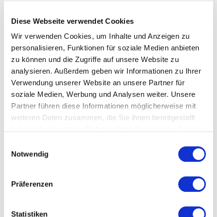
spezifischen Herausforderungen
in einem ersten Kennenlerngespräch kannst
Diese Webseite verwendet Cookies
du deine Mentorin / deinen Mentor
Wir verwenden Cookies, um Inhalte und Anzeigen zu
unverbindlich kennenlernen. Schau dich gern
personalisieren, Funktionen für soziale Medien anbieten
vorab um in unseren
Mentor*innen-Pool
.
zu können und die Zugriffe auf unsere Website zu
analysieren. Außerdem geben wir Informationen zu Ihrer
Step #4: It’s a match!
Verwendung unserer Website an unsere Partner für
Deine Mentorin / Dein Mentor und du startet
soziale Medien, Werbung und Analysen weiter. Unsere
euren Mentoringprozess und nutzt die 5
Partner führen diese Informationen möglicherweise mit
Stunden Zeitkontingent.
weiteren Daten zusammen, die Sie ihnen bereitgestellt
haben oder die sie im Rahmen Ihrer Nutzung der Dienste
Nach Abschluss eurer Mentoring-Reise gibt
gesammelt haben.
es ein gemeinsames Feedbackgespräch mit
Einwilligungsauswahl
Notwendig
uns.
Erfahrungen unserer Mentees
Präferenzen
„
Verena [Hahn ]hat mir als Mentorin nicht nur
Statistiken