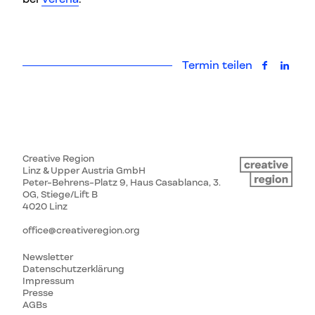
Termin teilen
auf Faceb
auf L
Creative Region
Linz & Upper Austria GmbH
Peter-Behrens-Platz 9, Haus Casablanca, 3.
OG, Stiege/Lift B
4020 Linz
office@creativeregion.org
Newsletter
Datenschutzerklärung
Impressum
Presse
AGBs