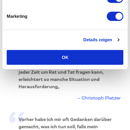
neue Blickwinkel und Möglichkeiten
aufgezeigt, sondern mich auch rhetorisch auf
Marketing
eine wichtige Präsentation vorbereiten
können.
„
Karin Stöttinger
Details zeigen
OK
„
Alleine zu wissen, einen Profi wie Marco
[Steiner] an der Seite zu haben, den man zu
jeder Zeit um Rat und Tat fragen kann,
erleichtert so manche Situation und
Herausforderung
„
Christoph Platzer
Vorher habe ich mir oft Gedanken darüber
gemacht, was ich tun soll, falls mein