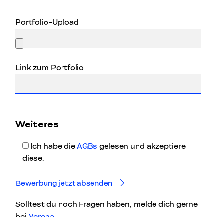
Portfolio-Upload
Link zum Portfolio
Bitte
Weiteres
lasse
dieses
Ich habe die
AGBs
gelesen und akzeptiere
Feld
diese.
leer.
Solltest du noch Fragen haben, melde dich gerne
bei
Verena
.