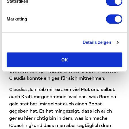
Statistiken
Platz fanden. Zwischen den Terminen lag immer
ein zeitlicher Abstand.
Marketing
“Das war auch gut, denn davor hatten wir relativ
intensiv gearbeitet und da habe ich auch
gemerkt, mir hat die Zeit dazwischen sehr gut
Details zeigen
getan, damit ich es für mich festigen konnte und
für mich selber reflektieren konnte”, so Romina.
OK
Doch nicht nur Romina als Mentee hat enorm von
dem Mentoring Prozess profitiert, auch Mentorin
Claudia konnte einiges für sich mitnehmen.
Claudia:
„Ich hab mir extrem viel Mut und selbst
auch Kraft mitgenommen, weil das, was Romina
geleistet hat, mir selbst auch einen Boost
gegeben hat. Es hat mir gezeigt, dass ich auch
genau hier richtig bin in dem, was ich mache
(Coaching) und dass man aber tagtäglich dran