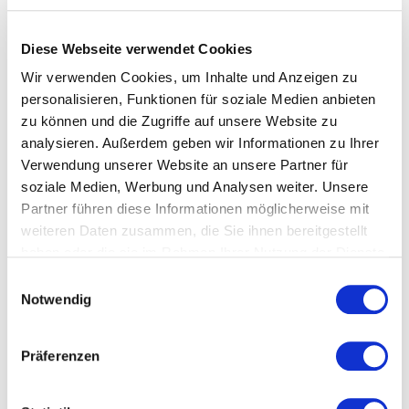
nur als inhaltlichen roten Faden für ihren
Mentoringprozess passend, in dem sie an
Diese Webseite verwendet Cookies
Rominas Klarheit arbeiteten. Das Motto war für
Wir verwenden Cookies, um Inhalte und Anzeigen zu
sie auch passend, weil sie das Match zwischen
personalisieren, Funktionen für soziale Medien anbieten
ihnen – als Mentee und Mentorin – als perfekten
zu können und die Zugriffe auf unsere Website zu
Match beschrieben.
analysieren. Außerdem geben wir Informationen zu Ihrer
Romina:
Das “it’s a match” Thema hat sich bei uns
Verwendung unserer Website an unsere Partner für
auch durchgezogen. Es hat sich
soziale Medien, Werbung und Analysen weiter. Unsere
herauskristallisiert, dass ich mit meinen
Partner führen diese Informationen möglicherweise mit
Kund*innen bzw. Projekten besser harmonieren
weiteren Daten zusammen, die Sie ihnen bereitgestellt
haben oder die sie im Rahmen Ihrer Nutzung der Dienste
kann, sodass es auch für mich auf einer
gesammelt haben.
persönlichen Ebene passt. Das war ein starkes
Einwilligungsauswahl
Thema unseres Mentorings.
Notwendig
Als Mentoringprozess haben Romina und Claudia
Präferenzen
für sich fünf Termine blockiert, in denen
Business-Themen und Persönlichkeitsthemen,
aber auch wirtschaftliche Themen und Coaching