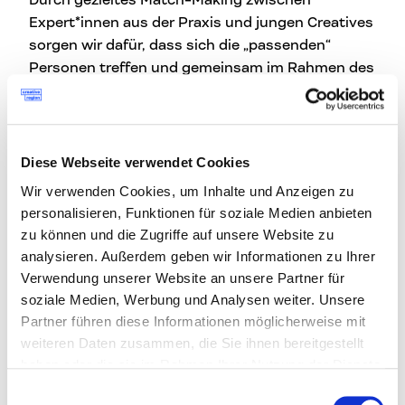
Durch gezieltes Match-Making zwischen
Expert*innen aus der Praxis und jungen Creatives
sorgen wir dafür, dass sich die „passenden“
Personen treffen und gemeinsam im Rahmen des
Mentorings an aktuellen Themen arbeiten.
Unser Angebot
für dich
Diese Webseite verwendet Cookies
Ein
Pool an Mentor*innen
, den wir laufend und
Wir verwenden Cookies, um Inhalte und Anzeigen zu
passend zu den Mentees ergänzen
personalisieren, Funktionen für soziale Medien anbieten
Individuelles Match-Making
zwischen dir und
zu können und die Zugriffe auf unsere Website zu
einer Mentorin/einem Mentor, die/der dich bei
analysieren. Außerdem geben wir Informationen zu Ihrer
spezifischen beruflichen Fragestellungen mit
Verwendung unserer Website an unsere Partner für
Expertise und Erfahrung unterstützt und
soziale Medien, Werbung und Analysen weiter. Unsere
professionellen Austausch, Tipps und Tricks
Partner führen diese Informationen möglicherweise mit
bietet
weiteren Daten zusammen, die Sie ihnen bereitgestellt
haben oder die sie im Rahmen Ihrer Nutzung der Dienste
5 Stunden Kontingent für persönliche
gesammelt haben.
Termine
zwischen dir und deiner
Einwilligungsauswahl