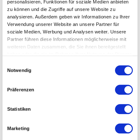
du deine Mentorin / deinen Mentor
personalisieren, Funktionen für soziale Medien anbieten
unverbindlich kennenlernen. Schau dich gern
zu können und die Zugriffe auf unsere Website zu
analysieren. Außerdem geben wir Informationen zu Ihrer
vorab um in unseren
Mentor*innen-Pool
.
Verwendung unserer Website an unsere Partner für
Step #4: It’s a match!
soziale Medien, Werbung und Analysen weiter. Unsere
Partner führen diese Informationen möglicherweise mit
Deine Mentorin / Dein Mentor und du startet
weiteren Daten zusammen, die Sie ihnen bereitgestellt
euren Mentoringprozess und nutzt die 5
haben oder die sie im Rahmen Ihrer Nutzung der Dienste
Stunden Zeitkontingent.
gesammelt haben.
Einwilligungsauswahl
Nach Abschluss eurer Mentoring-Reise gibt
Notwendig
es ein gemeinsames Feedbackgespräch mit
uns.
Präferenzen
Erfahrungen unserer Mentees
Statistiken
„
Verena [Hahn] hat mir als Mentorin nicht nur
neue Blickwinkel und Möglichkeiten
Marketing
aufgezeigt, sondern mich auch rhetorisch auf