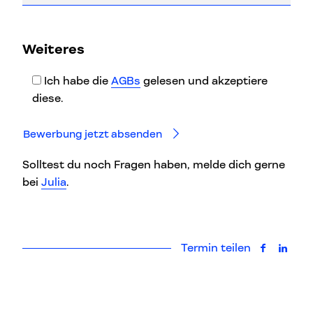
Bitte
Weiteres
lasse
dieses
Ich habe die
AGBs
gelesen und akzeptiere
Feld
diese.
leer.
Solltest du noch Fragen haben, melde dich gerne
bei
Julia
.
Termin teilen
auf Faceb
auf L