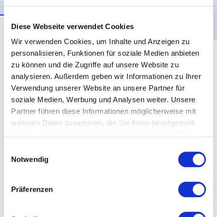
Diese Webseite verwendet Cookies
Beschreibung
Details
Wir verwenden Cookies, um Inhalte und Anzeigen zu
personalisieren, Funktionen für soziale Medien anbieten
Im Rahmen des
New European Bauhaus
startet
zu können und die Zugriffe auf unsere Website zu
das
Europäische Innovations- und
analysieren. Außerdem geben wir Informationen zu Ihrer
Technologieinstitut
(EIT) den EIT Community
Verwendung unserer Website an unsere Partner für
Booster. 20 innovative Unternehmen erhalten
soziale Medien, Werbung und Analysen weiter. Unsere
jeweils bis zu 50.000 Euro für Projekte zur
Partner führen diese Informationen möglicherweise mit
Nachhaltigkeit, Ästhetik und Inklusion.
weiteren Daten zusammen, die Sie ihnen bereitgestellt
Vorschläge können
bis 17. Dezember 2021
haben oder die sie im Rahmen Ihrer Nutzung der Dienste
eingebracht
werden. Start-ups und Scale-ups
gesammelt haben.
Einwilligungsauswahl
werden ermutigt, sich zu bewerben.
Notwendig
Eingereicht werden kann in den spannenden
Kategorien Urban Mobility, Climate, Digital,
Präferenzen
Manufacturing und Food
. Es ist möglich, in
mehreren Kategorien gleichzeitig einzureichen.