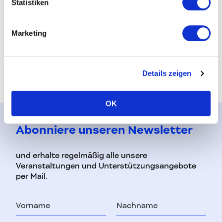
Statistiken
Hier
geht’s zu den Details und zur Einreichung.
Marketing
Termin teilen
auf Faceb
auf L
Details zeigen
OK
Abonniere unseren Newsletter
und erhalte regelmäßig alle unsere
Veranstaltungen und Unterstützungsangebote
per Mail.
Vorname
Nachname