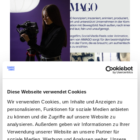
Diese Webseite verwendet Cookies
Lisa Leutgoeb (Project
Lead, Production &
Wir verwenden Cookies, um Inhalte und Anzeigen zu
Graphic Design) Foto:
personalisieren, Funktionen für soziale Medien anbieten
AMAGO
zu können und die Zugriffe auf unsere Website zu
analysieren. Außerdem geben wir Informationen zu Ihrer
Verwendung unserer Website an unsere Partner für
Wie kannst du Bewegtbild für
soziale Medien, Werbung und Analysen weiter. Unsere