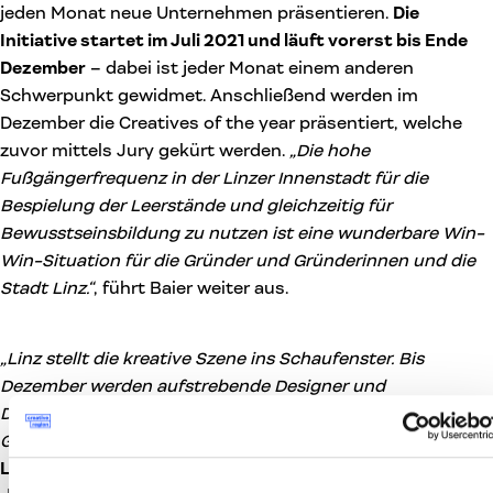
jeden Monat neue Unternehmen präsentieren.
Die
Initiative startet im Juli 2021 und läuft vorerst bis Ende
Dezember
– dabei ist jeder Monat einem anderen
Schwerpunkt gewidmet. Anschließend werden im
Dezember die Creatives of the year präsentiert, welche
zuvor mittels Jury gekürt werden.
„Die hohe
Fußgängerfrequenz in der Linzer Innenstadt für die
Bespielung der Leerstände und gleichzeitig für
Bewusstseinsbildung zu nutzen ist eine wunderbare Win-
Win-Situation für die Gründer und Gründerinnen und die
Stadt Linz.“
, führt Baier weiter aus.
„Linz stellt die kreative Szene ins Schaufenster. Bis
Dezember werden aufstrebende Designer und
Designerinnen, spannende Startups, Gründer und
Gründerinnen vor den Vorhang geholt“,
freut sich
Doris
Lang-Mayerhofer
,
Stadträtin für Kreativwirtschaft
, über