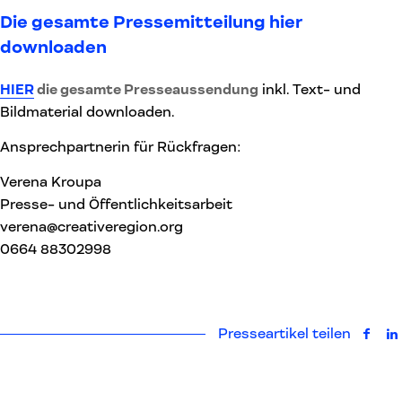
Die gesamte Pressemitteilung hier
downloaden
HIER
die gesamte Presseaussendung
inkl. Text- und
Bildmaterial downloaden.
Ansprechpartnerin für Rückfragen:
Verena Kroupa
Presse- und Öffentlichkeitsarbeit
verena@creativeregion.org
0664 88302998
Presseartikel teilen
auf F
a