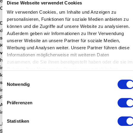
diese gemeinsame Initiative der Creative Region mit dem
Diese Webseite verwendet Cookies
City Management der Stadt.
Wir verwenden Cookies, um Inhalte und Anzeigen zu
personalisieren, Funktionen für soziale Medien anbieten zu
Die Landstraße ist ein Hot Spot in Sachen Frequenz, und
können und die Zugriffe auf unsere Website zu analysieren.
die innovative Gestaltung der Spot-on-Schaufenster
Außerdem geben wir Informationen zu Ihrer Verwendung
sorgen für einen zusätzlichen Blickfang. Die Linzer
unserer Website an unsere Partner für soziale Medien,
Kreativschaffenden
Markus Pargfrieder, Geschäftsführer
Werbung und Analysen weiter. Unsere Partner führen diese
von Responsive Spaces
, und
Designer Michael Holzer
Informationen möglicherweise mit weiteren Daten
haben ein Konzept umgesetzt, das die Schaukästen zum
zusammen, die Sie ihnen bereitgestellt haben oder die sie im
interaktiven Showroom macht: Vor der Vitrine stehend,
Rahmen Ihrer Nutzung der Dienste gesammelt haben.
können die Fußgänger mittels Smartphone einfach und
Einwilligungsauswahl
spielerisch mit den leuchtenden Gestaltungselementen
Notwendig
interagieren. Mit wenigen Klicks werden Farben und
Formen der LED-Lichter verändert, sodass die
Präferenzen
Ausgestellten, ganz im Sinne von „spot on“, wortwörtlich
ins Rampenlicht gestellt werden
.
Statistiken
„Das Innovationskapital der Linzer Kreativwirtschaft und
Startups ist enorm – das wird durch die Initiative noch