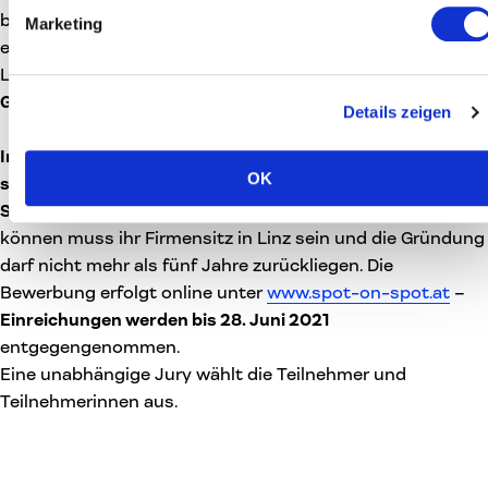
besser ersichtlich. Für kreative und innovative Köpfe ist
Marketing
es eine tolle Chance, sich und ihre Arbeit in prominenter
Lage zu präsentieren.“ so
Georg Tremetzberger,
Geschäftsführer der Creative Region
.
Details zeigen
Im Kick-off-Monat Juli stehen Linzer Startups im Fokus
–
OK
sie können sich ab sofort für die exklusiven
Schaufensterflächen bewerben
. Um teilnehmen zu
können muss ihr Firmensitz in Linz sein und die Gründung
darf nicht mehr als fünf Jahre zurückliegen. Die
Bewerbung erfolgt online unter
www.spot-on-spot.at
–
Einreichungen werden bis 28. Juni 2021
entgegengenommen.
Eine unabhängige Jury wählt die Teilnehmer und
Teilnehmerinnen aus.