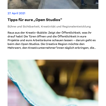
27. April 2021
Tipps für eure „Open Studios“
Bühne und Sichtbarkeit, Kreativität und Regionalentwicklung
Raus aus der Kreativ-Bubble: Zeigt der Öffentlichkeit, was ihr
drauf habt! Die Türen öffnen und die Öffentlichkeit in eure
Projekte und eure Arbeitsräume schauen lassen – darum geht es
beim den Open Studios. Die Creative Region möchte den
Mehrwert, den Kreativunternehmer*innen täglich erbringen, die
Services und Produkte, die sie in der Region anbieten und
herstellen, und die Arbeitsplätze, die sie dadurch schaffen,
sichtbar machen. Wir haben unsere Erfahrungen damit
zusammengefasst und möchten Kreativ-Communities dazu
ermutigen, selbst Formate wie die Open Studios auszuprobieren.
Hier erfährt ihr, worauf es sich lohnt zu achten, wenn ihr einen
solchen „Tag der offenen Tür“ plant. Wozu das Ganze? Die
Kreativwirtschaft ist eine Branche mit Zukunft, bringt
Innovationen hervor und trägt so maßgeblich zur Transformation
anderer Branchen, der Gesellschaft und der Verwaltung, kurzum
ganzer Regionen bei. Mit ihren unkonventionellen Ansätzen,
spannenden Geschäftsmodellen und nutzer*innenorientierten
Produkten und Services schaffen Unternehmen der
Kreativwirtschaft einen Mehrwert für die Region, in der sie tätig
sind. Zu oft ist dieser Mehrwert der breiten Bevölkerung aber kein