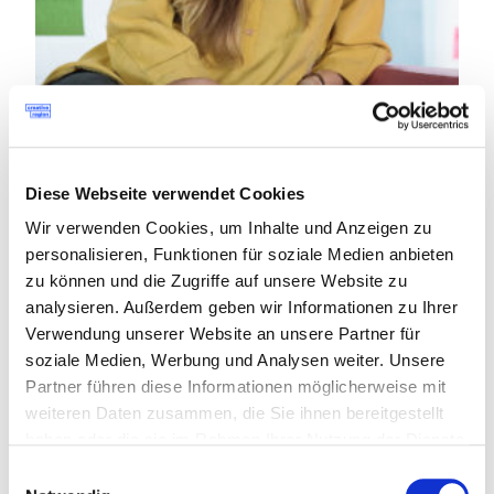
15. Dezember 2020
Es geht um Individualität
Diese Webseite verwendet Cookies
Bühne und Sichtbarkeit
Wir verwenden Cookies, um Inhalte und Anzeigen zu
„Wenn wir unsere Arbeitsweisen verändern, dann müssen wir auch
personalisieren, Funktionen für soziale Medien anbieten
unsere Arbeitsräume verändern. So gesehen müssen wir die
Menschen mitnehmen zu den Methoden neuen Arbeitens.“ Dieses
zu können und die Zugriffe auf unsere Website zu
neue Arbeiten habe viel mit Flexibilität und mit kleineren, selbst
analysieren. Außerdem geben wir Informationen zu Ihrer
organisierten Teams zu tun.
Verwendung unserer Website an unsere Partner für
soziale Medien, Werbung und Analysen weiter. Unsere
Partner führen diese Informationen möglicherweise mit
weiteren Daten zusammen, die Sie ihnen bereitgestellt
haben oder die sie im Rahmen Ihrer Nutzung der Dienste
gesammelt haben.
Einwilligungsauswahl