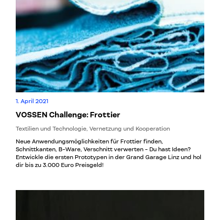
Begriff und die kreativen Köpfe bleiben relativ ungesehen im
Hintergrund – wenn sie beispielsweise Projekte mit großen
Unternehmen, mit Verbänden und der öffentlichen Verwaltung
umsetzen. Die Kreativszene ist oft eine Kreativblase – und das
wollen wir ändern! Die Idee der Open Studios Mit den Open Studios
wollen wir diese Szene für Menschen in der unmittelbaren
Umgebung zugänglich machen. Worum geht es uns dabei?
Bewusstsein für die Arbeit der kreativwirtschaftlichen
Unternehmen in der Region schaffen und …
1. April 2021
VOSSEN Challenge: Frottier
Textilien und Technologie, Vernetzung und Kooperation
Neue Anwendungsmöglichkeiten für Frottier finden,
Schnittkanten, B-Ware, Verschnitt verwerten - Du hast Ideen?
Entwickle die ersten Prototypen in der Grand Garage Linz und hol
dir bis zu 3.000 Euro Preisgeld!