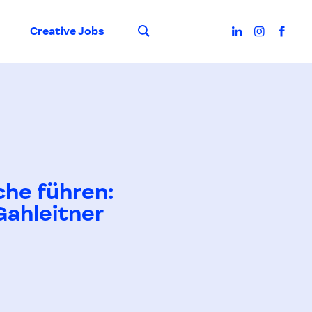
Suche
Creative Jobs
che führen:
Gahleitner