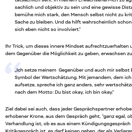
tatsächlich sehr, in meinem Erwachsenen-Ich zu ag
sachlich und objektiv zu sein und eine gewisse Dis
bemühe mich stark, den Mensch selbst nicht zu kritis
Sache zu bleiben. Und da hilft wahrscheinlich scho
sich eben nicht so involviert.”
Ihr Trick, um dieses innere Mindset aufrechtzuerhalten
dem Gegenüber die Möglichkeit zu geben, erwachsen zu a
„Ich setze meinem Gegenüber und auch mir selbst bi
Symbol der Wertschätzung. Mit jemandem, dem ich 
aufsetze, spreche ich ganz anders, sehr wertschätz
nach dem Motto: Du bist okay, ich bin okay.“
Ziel dabei sei auch, dass jeder Gesprächspartner erhob
erhobener Krone, aus dem Gespräch geht, “ganz egal, ob
Verhandlung ist, ob es aus einem Kündigungsgespräch i
Kritikgespräch ist, es darf keinen geben, der als Verliere