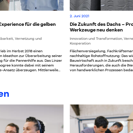
2. Juni 2021
xperience für die gelben
Die Zukunft des Dachs – Pr
Werkzeuge neu denken
tbarkeit, Vernetzung und
Innovation und Transformation, Vern
Kooperation
ieb im Herbst 2018 einen
Flächenversiegelung, Fachkräfteman
n Ideathon zur Überarbeitung seiner
nachhaltige Rohstoffnutzung: Das wi
g für die Pannenhilfe aus. Das Linzer
Bauwirtschaft auch in Zukunft besch
gree konnte dabei mit seinem
Herausforderungen, die auch die (Ne
e-Ansatz überzeugen. Mittlerweile
von handwerklichen Prozessen bedarf
ut der Software für alle
auch Dachkonstruktionen und Dache
e geplant.
en