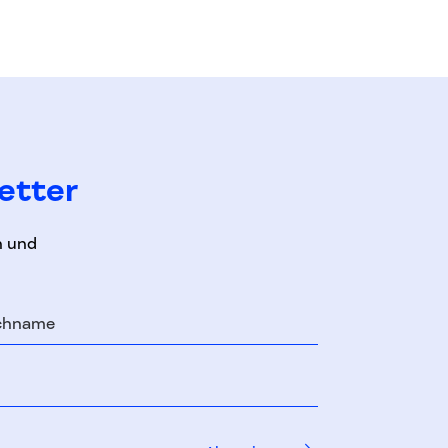
etter
n und
chname