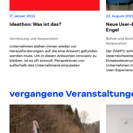
17. Januar 2022
23. August 2021
Ideathon: Was ist das?
Neue User-E
Engel
Vernetzung und Kooperation
Bühne und Sich
Kooperation
Unternehmen stehen immer wieder vor
Herausforderungen, auf die eine Antwort gefunden
Der ÖAMTC schr
werden muss. Um in diesen Antworten innovativ zu
österreichweite
bleiben, ist es oft sinnvoll, Perspektiven von
Einsatzsteuerun
außerhalb des Unternehmens einzuladen.
Unternehmen mo
User-Experienc
wird der Roll-O
Pannenfahrzeug
vergangene Veranstaltung