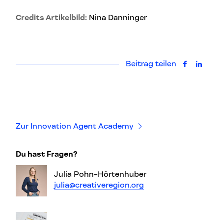
Credits Artikelbild:
Nina Danninger
Beitrag teilen
auf Faceb
auf L
Zur Innovation Agent Academy
Du hast Fragen?
Julia Pohn-Hörtenhuber
julia@creativeregion.org