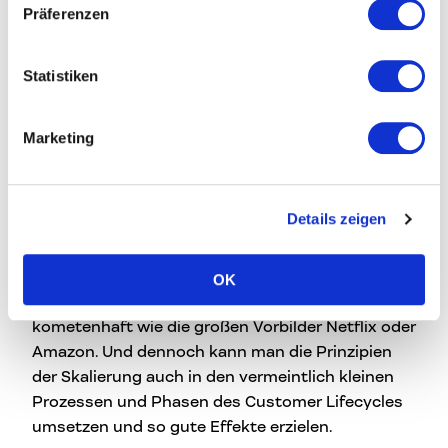
Präferenzen
Markus Stoisser
Statistiken
Aber auch in der Kundenansprache, von der
Brand Awareness über die Kundenannäherung,
Marketing
versuchen wir zu skalieren: Landing Pages für
Kund*innen, Content Plattformen, Videos und so
weiter. Das Wichtigste hierbei ist, unsere
Erfahrungen aus unseren Skalierungsprojekten
Details zeigen
stets zu teilen und uns weiterzuentwickeln.
Man muss auch sagen, nicht jedes
OK
Geschäftsmodell ist skalierbar – schon gar nicht
kometenhaft wie die großen Vorbilder Netflix oder
Amazon. Und dennoch kann man die Prinzipien
der Skalierung auch in den vermeintlich kleinen
Prozessen und Phasen des Customer Lifecycles
umsetzen und so gute Effekte erzielen.