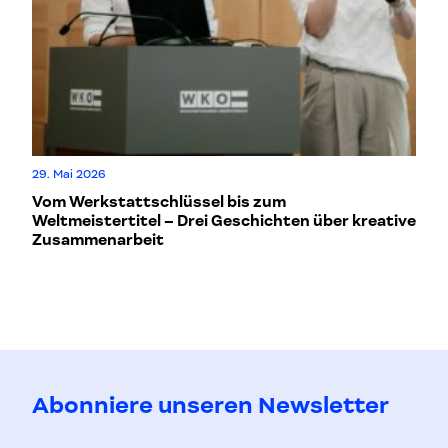
29. Mai 2026
6. 
Vom Werkstattschlüssel bis zum
Wi
Weltmeistertitel – Drei Geschichten über kreative
T
Zusammenarbeit
Abonniere unseren Newsletter