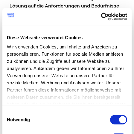
Lösung auf die Anforderungen und Bedürfnisse
unserer Kundensegmente angepasst.
Trotz der Standardsoftware steht bei uns die
Customer Experience und vor allem der
Diese Webseite verwendet Cookies
generierte Wert für Menschen im Mittelpunkt.
Wir verwenden Cookies, um Inhalte und Anzeigen zu
Hier haben wir auch ein umfangreiches
personalisieren, Funktionen für soziale Medien anbieten
Beratungspaket entwickelt, das sehr human
zu können und die Zugriffe auf unsere Website zu
centered die Mitarbeiter*innen unserer Kunden
analysieren. Außerdem geben wir Informationen zu Ihrer
ins Zentrum stellt. Und dies mit spielerischen,
Verwendung unserer Website an unsere Partner für
intuitiven und fokussiert partizipativen
soziale Medien, Werbung und Analysen weiter. Unsere
Methoden. Auch Beratung lässt sich skalieren,
Partner führen diese Informationen möglicherweise mit
gerade durch neue mediale Möglichkeiten. Immer
weiteren Daten zusammen, die Sie ihnen bereitgestellt
mit dem Ziel, den Beratungs-Mehrwert
haben oder die sie im Rahmen Ihrer Nutzung der Dienste
irgendwann in die Software einfließen zu lassen.
gesammelt haben.
Einwilligungsauswahl
Notwendig
Auch Beratung lässt sich skalieren, gerade
durch neue mediale Möglichkeiten.