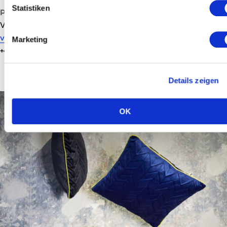
Statistiken
Pressekontakt:
Verena Kroupa
verena@creativeregion.org
Marketing
+43 664 88302998
Details zeigen
OK