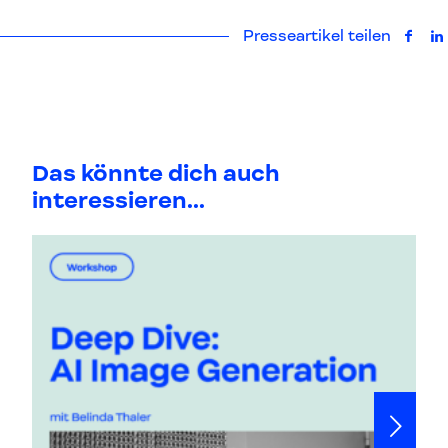
Presseartikel teilen
auf F
a
Das könnte dich auch
interessieren...