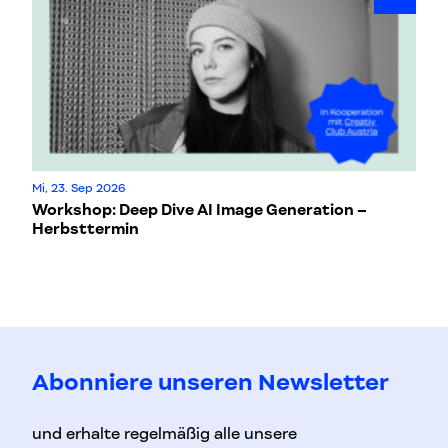
Mi, 23. Sep 2026
5.
Workshop: Deep Dive AI Image Generation –
Wi
Herbsttermin
ve
Abonniere unseren Newsletter
und erhalte regelmäßig alle unsere