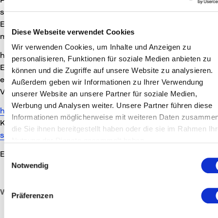
sowie Gründer des Studios HUBFOUR. In seinen
Entwicklungen vereint er parametrisches Design mit
Diese Webseite verwendet Cookies
modernster Fertigungstechnik, immer mit
Wir verwenden Cookies, um Inhalte und Anzeigen zu
höchsten Anforderungen an Ästhetik, Qualität und
personalisieren, Funktionen für soziale Medien anbieten zu
Effizienz. Seine Lampenkollektion Fibonacci Lighting
können und die Zugriffe auf unsere Website zu analysieren.
erstellt er aus mineralisch-organischen
Außerdem geben wir Informationen zu Ihrer Verwendung
Verbundwerkstoffen in seinem Unternehmen in Ried.
unserer Website an unsere Partner für soziale Medien,
Werbung und Analysen weiter. Unsere Partner führen diese
https://hubfour.at
Informationen möglicherweise mit weiteren Daten zusammen
Kontakt: Peter Wimmesberger | +43 664 401 90 97 |
die Sie ihnen bereitgestellt haben oder die sie im Rahmen Ihr
studio@hubfour.at
Nutzung der Dienste gesammelt haben.
Ein ausführliches Interview mit HUBFOUR finden sie
HIER
.
Einwilligungsauswahl
Notwendig
Wir freuen uns über Berichterstattung!
Präferenzen