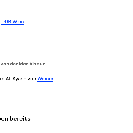
n
DDB Wien
 von der Idee bis zur
am Al-Ayash von
Wiener
ben bereits