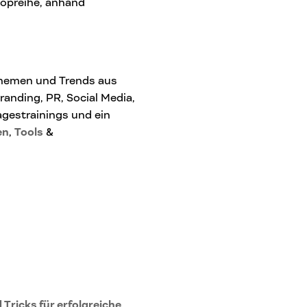
opreihe, anhand
Themen und Trends aus
nding, PR, Social Media,
agestrainings und ein
en
,
Tools
&
 Tricks für erfolgreiche