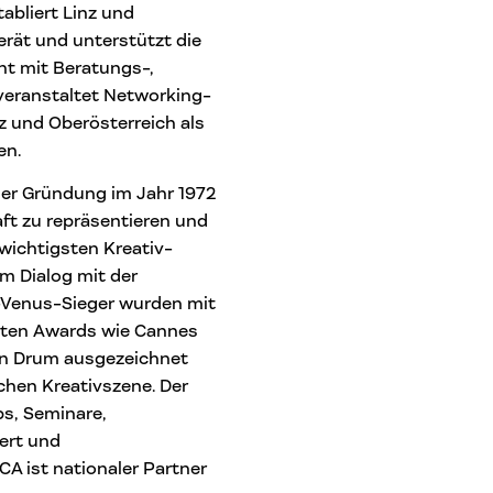
abliert Linz und
erät und unterstützt die
eht mit Beratungs-,
veranstaltet Networking-
nz und Oberösterreich als
en.
ner Gründung im Jahr 1972
aft zu repräsentieren und
 wichtigsten Kreativ-
m Dialog mit der
-Venus-Sieger wurden mit
anten Awards wie Cannes
den Drum ausgezeichnet
chen Kreativszene. Der
s, Seminare,
ert und
A ist nationaler Partner