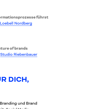
formationsprozesse führst
Loebell Nordberg
uture of brands
n
Studio Riebenbauer
R DICH,
, Branding und Brand