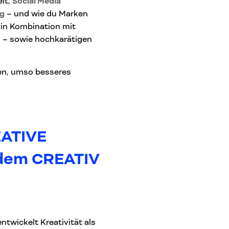
eit,
Social Media
ng
– und wie du Marken
 in Kombination mit
– sowie hochkarätigen
en, umso besseres
EATIVE
 dem CREATIV
twickelt Kreativität als