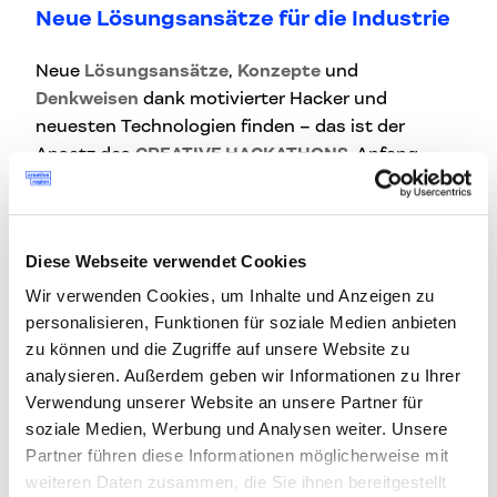
Neue Lösungsansätze für die Industrie
Neue
Lösungsansätze
,
Konzepte
und
Denkweisen
dank motivierter Hacker und
neuesten Technologien finden – das ist der
Ansatz des
CREATIVE HACKATHONS
. Anfang
März 2021
werden in der
GRAND GARAGE
innerhalb von
48 Stunden
an realen Challenges
von Unternehmen “gehackt” und gemeinsam mit
Diese Webseite verwendet Cookies
ExpertInnen an Lösungen gefeilt. Unternehmen
können schon jetzt Herausforderungen
Wir verwenden Cookies, um Inhalte und Anzeigen zu
einreichen, für die sie gerne neue Perspektiven
personalisieren, Funktionen für soziale Medien anbieten
entwickeln möchten. Die Anmeldung ist
HIER
zu können und die Zugriffe auf unsere Website zu
analysieren. Außerdem geben wir Informationen zu Ihrer
möglich.
Verwendung unserer Website an unsere Partner für
soziale Medien, Werbung und Analysen weiter. Unsere
Format 4: ARTS MEET TECHNOLOGY -
Partner führen diese Informationen möglicherweise mit
Kunst & Technologie Workshops in
weiteren Daten zusammen, die Sie ihnen bereitgestellt