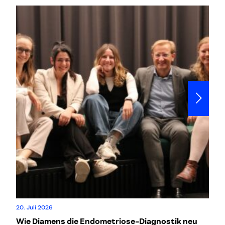
20. Juli 2026
6. 
Wie Diamens die Endometriose-Diagnostik neu
Wi