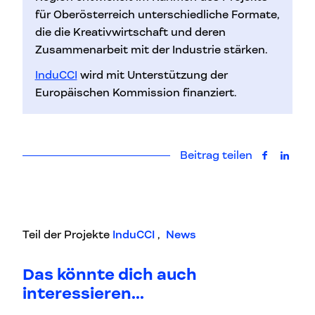
für Oberösterreich unterschiedliche Formate,
die die Kreativwirtschaft und deren
Zusammenarbeit mit der Industrie stärken.
InduCCI
w
ird mit Unterstützung der
Europäischen Kommission finanziert.
Beitrag teilen
auf Faceb
auf L
Teil der Projekte
InduCCI
,
News
Das könnte dich auch
interessieren...