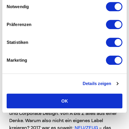
Einwilligungsauswahl
Notwendig
Präferenzen
Statistiken
Marketing
credits: Sara Sera
Details zeigen
Was Lucy.D vielleicht auch von anderen
Designstudios unterscheidet ist die unglaubliche
Bandbreite des eigenen Tuns. So entstehen
OK
Produkte in den Kategorien Produkt, Architektur
und Corporate Design. Von A bis Z alles aus einer
Denke. Warum also nicht ein eigenes Label
kreieren? 2017 war es soweit:
NEU/ZEUG
– das