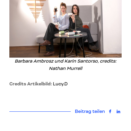
Barbara Ambrosz und Karin Santorso, credits:
Nathan Murrell
Credits Artikelbild:
Lucy.D
Beitrag teilen
auf Faceb
auf L