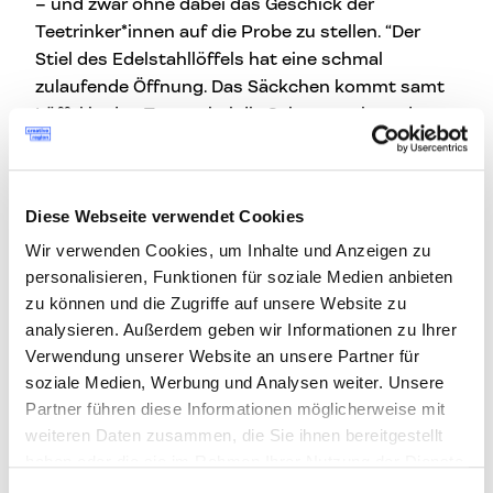
– und zwar ohne dabei das Geschick der
Teetrinker*innen auf die Probe zu stellen. “Der
Stiel des Edelstahllöffels hat eine schmal
zulaufende Öffnung. Das Säckchen kommt samt
Löffel in den Tee, wobei die Schnur entlang der
Innenwölbung des Löffelstiels verläuft. Das
Etikett fixiert den Faden, damit er nicht ins heiße
Wasser fällt. Nachdem der Tee eine gewisse Zeit
Diese Webseite verwendet Cookies
gezogen hat, hebt man den Löffel aus der
Wir verwenden Cookies, um Inhalte und Anzeigen zu
Flüssigkeit, zieht am hinteren Ende der Schnur
personalisieren, Funktionen für soziale Medien anbieten
und dabei den Teebeutel in die konische Öffnung
zu können und die Zugriffe auf unsere Website zu
des Löffelstiels. Auf diese Weise drückt man die
analysieren. Außerdem geben wir Informationen zu Ihrer
verbleibende Flüssigkeit aus. Diese fließt über den
Verwendung unserer Website an unsere Partner für
Löffel zurück in die Tasse. Voila!“
soziale Medien, Werbung und Analysen weiter. Unsere
Partner führen diese Informationen möglicherweise mit
Neu? Ja! Neu/Zeug halt!
weiteren Daten zusammen, die Sie ihnen bereitgestellt
haben oder die sie im Rahmen Ihrer Nutzung der Dienste
gesammelt haben.