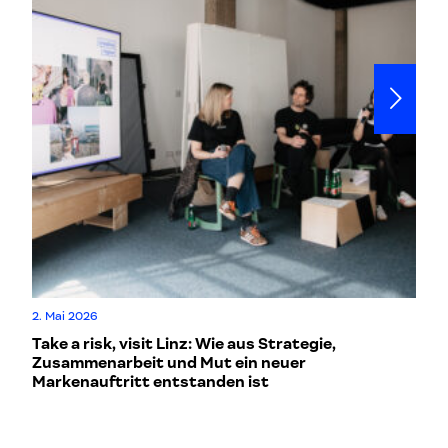
2. Mai 2026
5.
Take a risk, visit Linz: Wie aus Strategie,
Wi
Zusammenarbeit und Mut ein neuer
ve
Markenauftritt entstanden ist